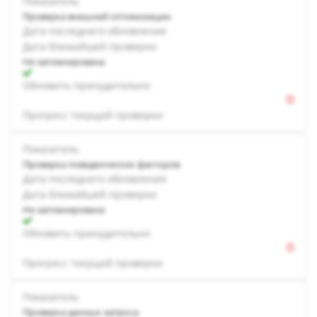
Показатель
Проверка внешней оптимизации
Дата последнего обновления
Дата ближайшей проверки
Не запланирована
Обновить принудительно
Прогресс текущей проверки
Показатель
Проверка поведенческих факторов
Дата последнего обновления
Дата ближайшей проверки
Не запланирована
Обновить принудительно
Прогресс текущей проверки
Показатель
Проверка данных запроса