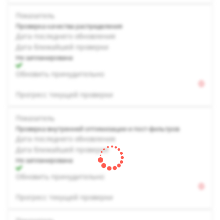
Показатель
Проверка качества распределения
Дата последнего обновления
Дата ближайшей проверки
Не запланирована
Обновить принудительно
Прогресс текущей проверки
Показатель
Проверка внутренней оптимизации и пост-фильтров
Дата последнего обновления
Дата ближайшей проверки
Не запланирована
Обновить принудительно
Прогресс текущей проверки