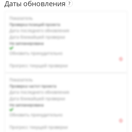
Даты обновления
?
Показатель
Проверка позиций проекта
Дата последнего обновления
Дата ближайшей проверки
Не запланирована
Обновить принудительно
Прогресс текущей проверки
Показатель
Проверка частот проекта
Дата последнего обновления
Дата ближайшей проверки
Не запланирована
Обновить принудительно
Прогресс текущей проверки