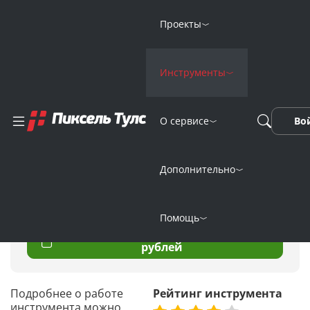
Проекты
Инструменты
Поиск зеркал для
домена
О сервисе
Во
Дополнительно
Домен*
Помощь
Получить доступ на 30 дней за 99
рублей
Подробнее о работе
Рейтинг инструмента
инструмента можно