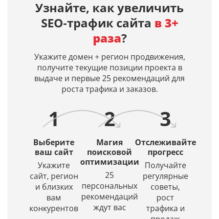
по
Overview)
нейросетями
днях,
Узнайте, как увеличить
заданным
ИИ‑ответы
Midjourney,
дату
SEO‑трафик сайта
в 3+
поисковым
по
Dall-
первой
запросам
вашим
E 3,
индексац
раза
?
в
запросам
Leonardo
и
Яндекс
и
AI.
дату
Укажите домен + регион продвижения,
и
входит
Просто
кэша
получите текущие позиции проекта в
Google.
ли
введите
страницы
выдаче и первые 25 рекомендаций для
Получение
ваш
описание
в
роста трафика и заказов.
списка
сайт
и
Яндексе
URL
в их
искусственный
1
2
3
в
источники.
интеллект
ТОПе
(ИИ)
с
создаст
Выберите
Магия
Отслеживайте
выбором
красивое
ваш сайт
поисковой
прогресс
региона
оптимизации
и
Укажите
Получайте
по
уникальное
25
сайт, регион
регулярные
заданной
изображение.
персональных
и близких
советы,
глубине
рекомендаций
вам
рост
проверки
ждут вас
конкурентов
трафика и
продаж