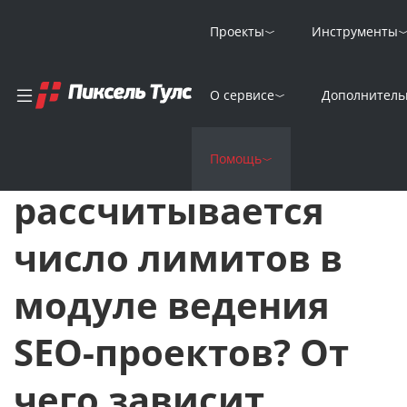
Проекты
Инструменты
Главная
FAQ
О сервисе
Дополнитель
Как рассчитывается число лимитов в модуле ведения SEO-про
Как
Помощь
рассчитывается
число лимитов в
модуле ведения
SEO-проектов? От
чего зависит