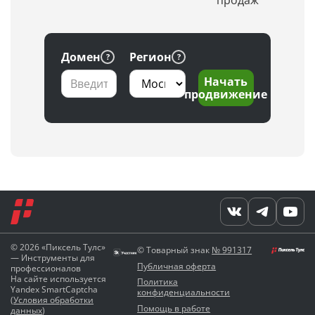
Домен
Регион
Начать
продвижение
© 2026 «Пиксель Тулс»
© Товарный знак
№ 991317
— Инструменты для
Публичная оферта
профессионалов
На сайте используется
Политика
Yandex SmartCaptcha
конфиденциальности
(
Условия обработки
Помощь в работе
данных
)