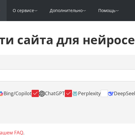
О сервисе
Дополнительно
Помощь
ти сайта для нейрос
Bing/Copilot
ChatGPT
Perplexity
DeepSee
нашем FAQ
.