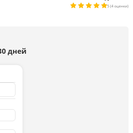
Скрипты
5 (4 оценки)
Генератор html-кода
Редактирование
Разбить текст
30 дней
Сравнить два текста
Должностная инструкция
Регламенты
Вакансия
Бизнес-процессы
Инструкция