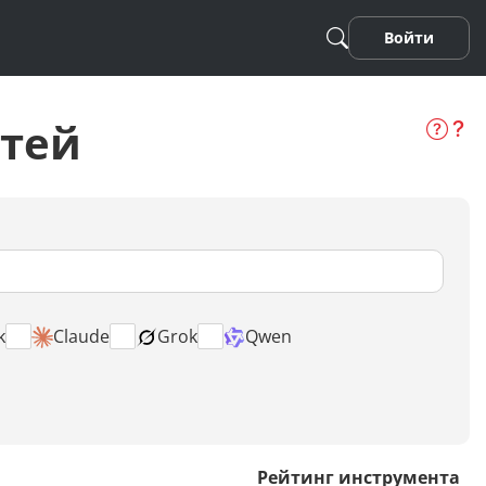
Войти
етей
k
Claude
Песня
Grok
Qwen
Стихотворение
Фанфики
Рейтинг инструмента