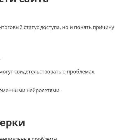
Генерация контента с помощью
нейросети
итоговый статус доступа, но и понять причину
.
 могут свидетельствовать о проблемах.
временными нейросетями.
верки
отенциальные проблемы.