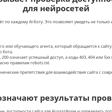
для нейросетей
по каждому AI-боту. Это позволяет увидеть не только 
о или обучающего агента, который обращается к сайту
о бота.
200 означает успешный доступ, а коды 403, 404 или 5xx
асно правилам robots.txt.
ехнические препятствия для взаимодействия сайта с со
означают результаты про
нь доступности сайта для AI-платформ и определить п