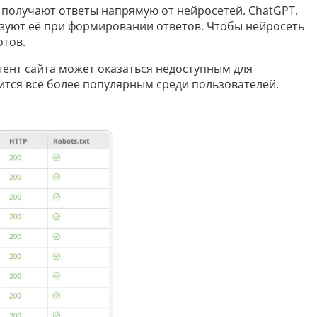
Анализ таблиц
 получают ответы напрямую от нейросетей. ChatGPT,
льзуют её при формировании ответов. Чтобы нейросеть
Сравнительный анализ
отов.
Анализ диаграммы
нтент сайта может оказаться недоступным для
ится всё более популярным среди пользователей.
Идеи для рисования
Идеи для фэнтези
Идеи
Определить болезнь растения по фото
Описать картинку
Распознать рукописный текст
Определить объект на фото