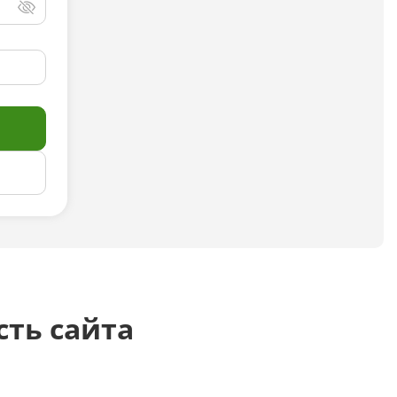
Досудебная претензия
Описание видео
Выступление
Описание компании
Объявление для авито
Анализ данных
Анализ научных статей
сть сайта
Анализ произведения
Анализ сайта