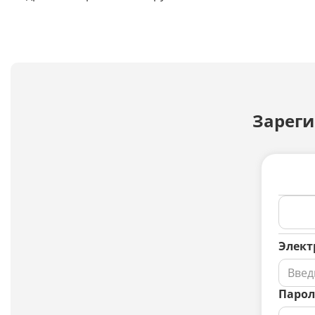
Зареги
Элект
Парол