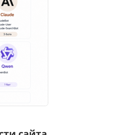
Дипломная работа
Список литературы
Конспект
Меню
Cостав косметики
План тренировок
Рецепт
Решение теста по фото
Информатика
сти сайта