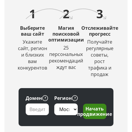
1
2
3
Выберите
Магия
Отслеживайте
ваш сайт
поисковой
прогресс
оптимизации
Укажите
Получайте
25
сайт, регион
регулярные
персональных
и близких
советы,
рекомендаций
вам
рост
ждут вас
конкурентов
трафика и
продаж
Домен
Регион
Начать
продвижение