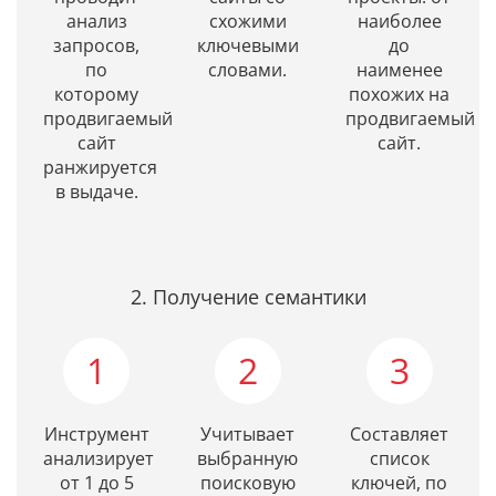
анализ
схожими
наиболее
запросов,
ключевыми
до
по
словами.
наименее
которому
похожих на
продвигаемый
продвигаемый
сайт
сайт.
ранжируется
в выдаче.
2. Получение семантики
1
2
3
Инструмент
Учитывает
Составляет
анализирует
выбранную
список
от 1 до 5
поисковую
ключей, по