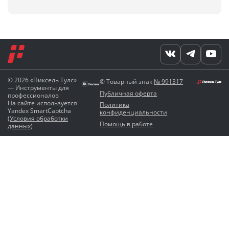
© 2026 «Пиксель Тулс»
© Товарный знак
№ 991317
— Инструменты для
Публичная оферта
профессионалов
На сайте используется
Политика
Yandex SmartCaptcha
конфиденциальности
(
Условия обработки
Помощь в работе
данных
)