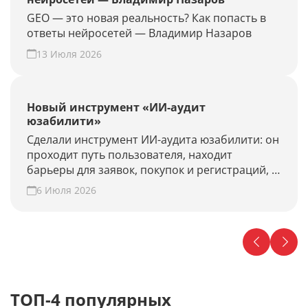
GEO — это новая реальность? Как попасть в
ответы нейросетей — Владимир Назаров
13 Июля 2026
Новый инструмент «ИИ-аудит
юзабилити»
Сделали инструмент ИИ-аудита юзабилити: он
проходит путь пользователя, находит
барьеры для заявок, покупок и регистраций, и
предлагает гипотезы для роста конверсии.
6 Июля 2026
Проверьте свой сайт прямо сейчас!
ТОП-4 популярных