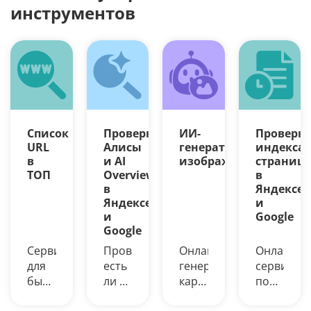
инструментов
Список
Проверка
ИИ-
Проверк
URL
Алисы
генератор
индекса
в
и AI
изображений
страниц
ТОП
Overview
в
в
Яндексе
Яндексе
и
и
Google
Google
Сервис
Проверьте,
Онлайн-
Онлайн-
для
есть
генерация
сервис
быстрой
ли в
картинок
поможет
выгрузки
Яндексе
из
узнать