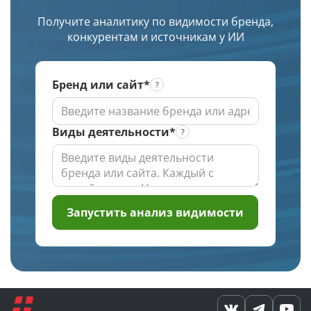
заданной
изображение.
Получите аналитику по видимости бренда,
глубине
конкурентам и источникам у ИИ
проверки
Бренд или сайт*
Виды деятельности*
Запустить анализ видимости