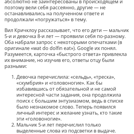
абсолютно не заинтересованы в происходящем и
поэтому вели себя рассеянно, другие — не
останавливались на полученном ответе и
продолжали «погружаться» в тему.
Вил Кричклоу рассказывает, что его дети — мальчик
5-и и девочка 8-и лет — проявили себя по-разному.
Оба набрали запрос с некоторыми опечатками (в
оригинале «wat do dolfin eat»). Google их понял.
Разумеется, карточка «быстрого ответа» привлекла
их внимание, но изучив его, ответы отцу были
разными:
Девочка перечислила: «сельдь», «треска»,
«скумбрия» и «головоногие». Как бы
избавившись от обязательной и не самой
интересной части задания, она продолжила
поиск с большим энтузиазмом, ведь в списке
было незнакомое слово. Теперь появился
личный интерес и желание узнать, кто такие
эти «головоногие».
Мальчик 5-и лет перечислил только
выделенные слова из подсветки в выдаче.