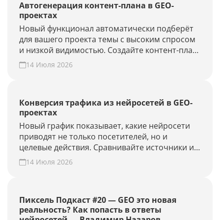
Автогенерация контент-плана в GEO-
проектах
Новый функционал автоматически подберёт
для вашего проекта темы с высоким спросом
и низкой видимостью. Создайте контент-план
за несколько минут и повысьте присутствие
14 Июля 2026
вашего бренда и сайта в ответах нейросетей.
Конверсия трафика из нейросетей в GEO-
проектах
Новый график показывает, какие нейросети
приводят не только посетителей, но и
целевые действия. Сравнивайте источники и
периоды, находите точки роста. Создайте
14 Июля 2026
GEO-проект и проверьте конверсию своего
сайта из нейросетей.
Пиксель Подкаст #20 — GEO это новая
реальность? Как попасть в ответы
нейросетей — Владимир Назаров