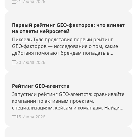
21 Июля 2026
новые запросы или результат GEO-работ без
полного апдейта.
Первый рейтинг GEO-факторов: что влияет
на ответы нейросетей
Пиксель Тулс представил первый рейтинг
GEO-факторов — исследование о том, какие
действия помогают брендам попадать в
ответы нейросетей.
20 Июля 2026
Рейтинг GEO-агентств
Запустили рейтинг GEO-агентств: сравнивайте
компании по активным проектам,
специализациям, кейсам и командам. Найдите
подрядчика для продвижения в ChatGPT,
15 Июля 2026
Алисе AI и Perplexity или добавьте своё
агентство.