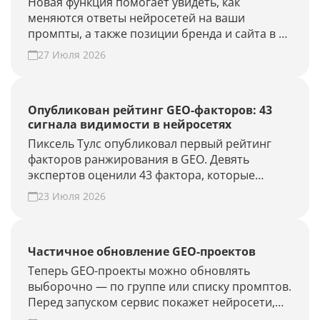
Новая функция помогает увидеть, как
меняются ответы нейросетей на ваши
промпты, а также позиции бренда и сайта в AI-
выдаче.
27 Июля 2026
Опубликован рейтинг GEO-факторов: 43
сигнала видимости в нейросетях
Пиксель Тулс опубликовал первый рейтинг
факторов ранжирования в GEO. Девять
экспертов оценили 43 фактора, которые
влияют на видимость бренда в AI-ответах.
23 Июля 2026
Частичное обновление GEO-проектов
Теперь GEO-проекты можно обновлять
выборочно — по группе или списку промптов.
Перед запуском сервис покажет нейросети,
объём проверки и расход лимитов. Проверьте