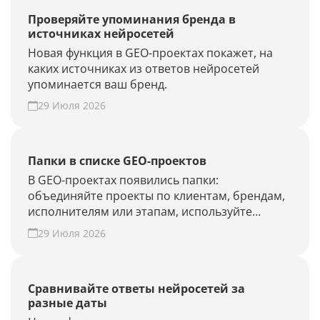
Проверяйте упоминания бренда в
источниках нейросетей
Новая функция в GEO-проектах покажет, на
каких источниках из ответов нейросетей
упоминается ваш бренд.
29 Июля 2026
Папки в списке GEO-проектов
В GEO-проектах появились папки:
объединяйте проекты по клиентам, брендам,
исполнителям или этапам, используйте
фильтры и быстрее находите нужные.
29 Июля 2026
Наведите порядок в списке проектов.
Сравнивайте ответы нейросетей за
разные даты