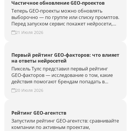
Частичное обновление GEO-проектов
Теперь GEO-проекты можно обновлять
выборочно — по группе или списку промптов.
Перед запуском сервис покажет нейросети,
объём проверки и расход лимитов. Проверьте
21 Июля 2026
новые запросы или результат GEO-работ без
полного апдейта.
Первый рейтинг GEO-факторов: что влияет
на ответы нейросетей
Пиксель Тулс представил первый рейтинг
GEO-факторов — исследование о том, какие
действия помогают брендам попадать в
ответы нейросетей.
20 Июля 2026
Рейтинг GEO-агентств
Запустили рейтинг GEO-агентств: сравнивайте
компании по активным проектам,