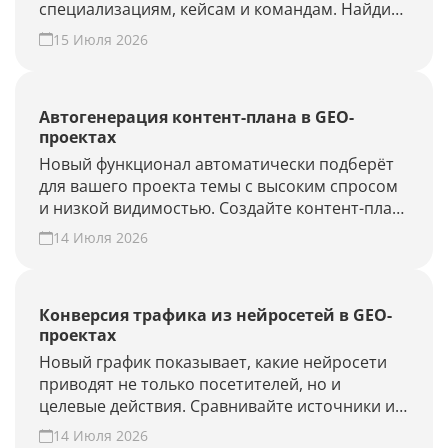
специализациям, кейсам и командам. Найдите
подрядчика для продвижения в ChatGPT,
15 Июля 2026
Алисе AI и Perplexity или добавьте своё
агентство.
Автогенерация контент-плана в GEO-
проектах
Новый функционал автоматически подберёт
для вашего проекта темы с высоким спросом
и низкой видимостью. Создайте контент-план
за несколько минут и повысьте присутствие
14 Июля 2026
вашего бренда и сайта в ответах нейросетей.
Конверсия трафика из нейросетей в GEO-
проектах
Новый график показывает, какие нейросети
приводят не только посетителей, но и
целевые действия. Сравнивайте источники и
периоды, находите точки роста. Создайте
14 Июля 2026