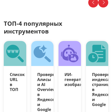
ТОП-4 популярных
инструментов
Список
Проверка
ИИ-
Проверк
URL
Алисы
генератор
индекса
в
и AI
изображений
страниц
ТОП
Overview
в
в
Яндексе
Яндексе
и
и
Google
Google