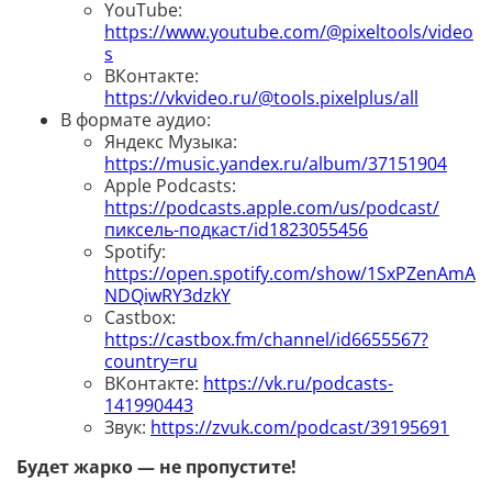
YouTube:
https://www.youtube.com/@pixeltools/video
s
ВКонтакте:
https://vkvideo.ru/@tools.pixelplus/all
В формате аудио:
Яндекс Музыка:
https://music.yandex.ru/album/37151904
Apple Podcasts:
https://podcasts.apple.com/us/podcast/
пиксель-подкаст/id1823055456
Spotify:
https://open.spotify.com/show/1SxPZenAmA
NDQiwRY3dzkY
Castbox:
https://castbox.fm/channel/id6655567?
country=ru
ВКонтакте:
https://vk.ru/podcasts-
141990443
Звук:
https://zvuk.com/podcast/39195691
Будет жарко — не пропустите!