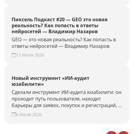
GEO-проект и проверьте конверсию своего
сайта из нейросетей.
Пиксель Подкаст #20 — GEO это новая
реальность? Как попасть в ответы
нейросетей — Владимир Назаров
GEO — это новая реальность? Как попасть в
ответы нейросетей — Владимир Назаров
13 Июля 2026
Новый инструмент «ИИ-аудит
юзабилити»
Сделали инструмент ИИ-аудита юзабилити: он
проходит путь пользователя, находит
барьеры для заявок, покупок и регистраций, и
предлагает гипотезы для роста конверсии.
6 Июля 2026
Проверьте свой сайт прямо сейчас!