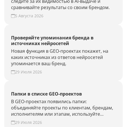
следите за их видимостью в AI-выдаче и
сравнивайте результаты со своим брендом.
5 Августа 2026
Проверяйте упоминания бренда в
источниках нейросетей
Новая функция в GEO-проектах покажет, на
каких источниках из ответов нейросетей
упоминается ваш бренд.
29 Июля 2026
Папки в списке GEO-проектов
В GEO-проектах появились папки:
объединяйте проекты по клиентам, брендам,
исполнителям или этапам, используйте
фильтры и быстрее находите нужные.
29 Июля 2026
Наведите порядок в списке проектов.