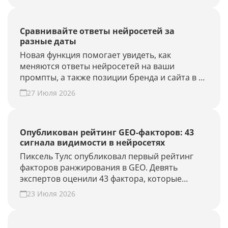
Сравнивайте ответы нейросетей за
разные даты
Новая функция помогает увидеть, как
меняются ответы нейросетей на ваши
промпты, а также позиции бренда и сайта в AI-
выдаче.
27 Июля 2026
Опубликован рейтинг GEO-факторов: 43
сигнала видимости в нейросетях
Пиксель Тулс опубликовал первый рейтинг
факторов ранжирования в GEO. Девять
экспертов оценили 43 фактора, которые
влияют на видимость бренда в AI-ответах.
23 Июля 2026