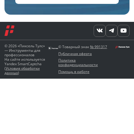
© 2026 «Пиксель Тулс»
© Товарный знак
№ 991317
— Инструменты для
Публичная оферта
профессионалов
На сайте используется
Политика
Yandex SmartCaptcha
конфиденциальности
(
Условия обработки
Помощь в работе
данных
)