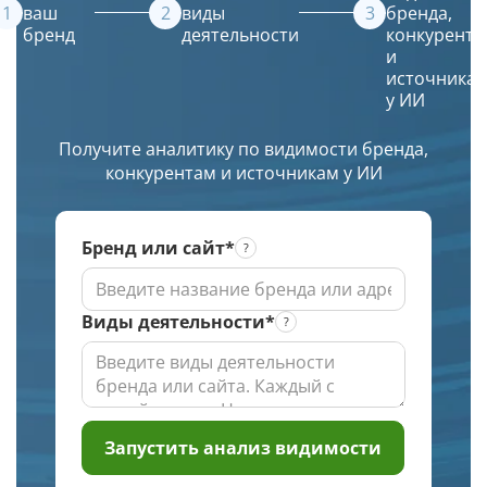
ТОПе
(ИИ)
ваш
виды
бренда,
бренд
деятельности
конкурента
с
создаст
и
выбором
красивое
источника
региона
и
у ИИ
по
уникальное
заданной
изображение.
Получите аналитику по видимости бренда,
глубине
конкурентам и источникам у ИИ
проверки
Бренд или сайт*
Виды деятельности*
Запустить анализ видимости