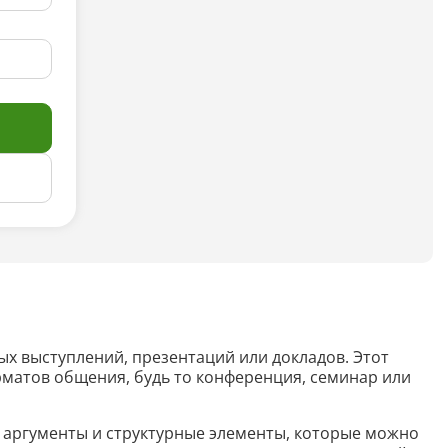
Анализ таблиц
Сравнительный анализ
Анализ диаграммы
Идеи для рисования
Идеи для фэнтези
Идеи
Определить болезнь растения по фото
Описать картинку
ых выступлений, презентаций или докладов. Этот
рматов общения, будь то конференция, семинар или
Распознать рукописный текст
Определить объект на фото
, аргументы и структурные элементы, которые можно