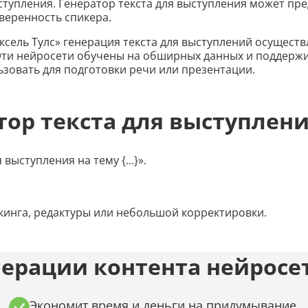
тупления. Генератор текста для выступления может пр
веренность спикера.
иксель Тулс» генерация текста для выступлений осущест
. Эти нейросети обучены на обширных данных и поддерж
ьзовать для подготовки речи или презентации.
тор текста для выступлени
выступления на тему {...}».
кинга, редактуры или небольшой корректировки.
ерации контента нейросет
Экономит время и деньги на придумывание