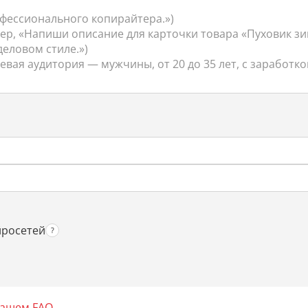
йросетей
нашем FAQ
.