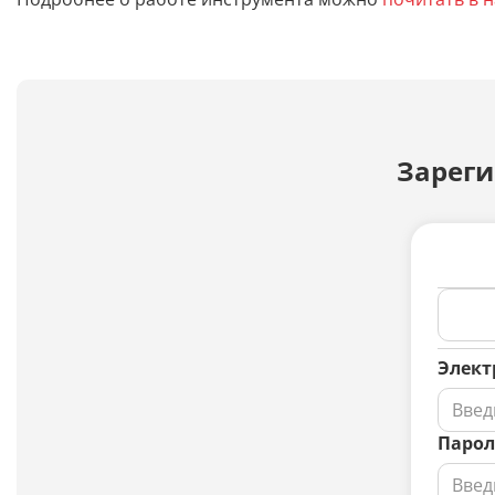
Зареги
Элект
Парол