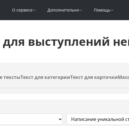
О сервисе
Дополнительно
Помощь
а для выступлений н
е тексты
Текст для категории
Текст для карточки
Масс