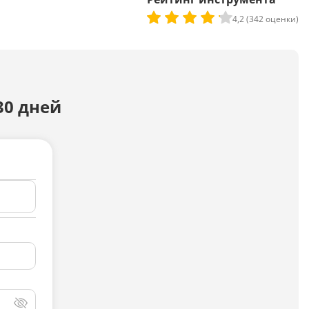
Досудебная претензия
4,2 (342 оценки)
Описание видео
Выступление
30 дней
Описание компании
Объявление для авито
Анализ данных
Анализ научных статей
Анализ произведения
Анализ сайта