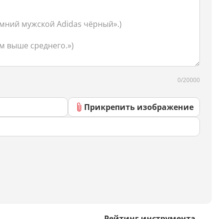
Скрипты
Генератор html-кода
Редактирование
Разбить текст
0/20000
Сравнить два текста
Прикрепить изображение
Должностная инструкция
Регламенты
Вакансия
Бизнес-процессы
Инструкция
Рейтинг инструмента