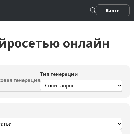
Войти
ейросетью онлайн
Тип генерации
овая генерация
Песня
Стихотворение
Фанфики