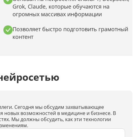
Дипломная работа
Grok, Claude, которые обучаются на
огромных массивах информации
Список литературы
Конспект
Позволяет быстро подготовить грамотный
контент
Меню
Cостав косметики
План тренировок
нейросетью
Рецепт
Решение теста по фото
оллеги. Сегодня мы обсудим захватывающее
ия новых возможностей в медицине и бизнесе. В
Информатика
ях. Мы должны обсудить, как эти технологии
изменениям.