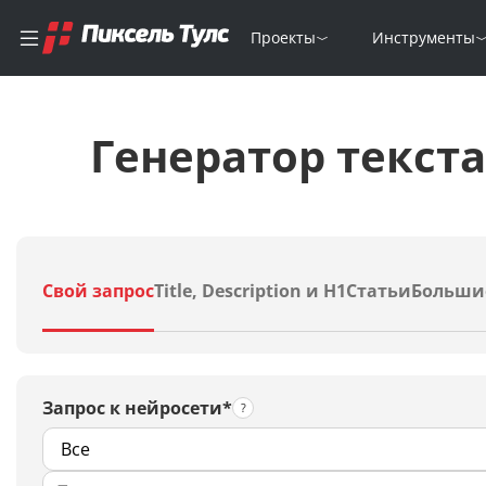
Проекты
Инструменты
Генератор текст
Свой запрос
Title, Description и H1
Статьи
Больши
Запрос к нейросети*