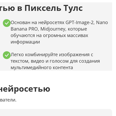
Распознать текст с картинки
ью в Пиксель Тулс
Проанализировать изображение
Описать внешность человека на фото
Основан на нейросетях GPT-Image-2, Nano
Banana PRO, Midjourney, которые
Определить шрифт по фото
обучаются на огромных массивах
Найти место по фото
информации
Перевести текст с фото
Легко комбинируйте изображения с
текстом, видео и голосом для создания
Определить птицу по фото
мультимедийного контента
Определить гриб по фото
Определение типа лица по фото
нейросетью
Тест
ватели.
Курсовая