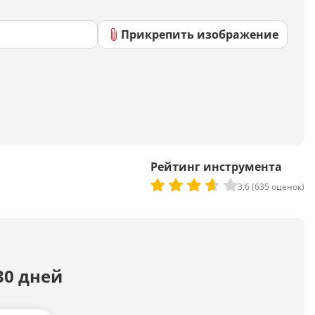
Скрипты
Генератор html-кода
Прикрепить изображение
Редактирование
Разбить текст
Сравнить два текста
Рейтинг инструмента
3,6 (635 оценок)
Должностная инструкция
Регламенты
Вакансия
Бизнес-процессы
30 дней
Инструкция