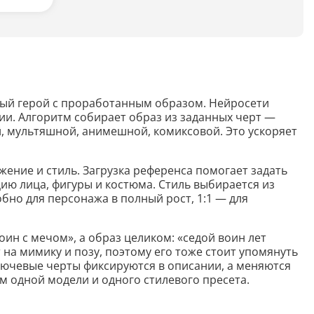
Анализ таблиц
Сравнительный анализ
Анализ диаграммы
емый герой с проработанным образом. Нейросети
Идеи для рисования
ии. Алгоритм собирает образ из заданных черт —
й, мультяшной, анимешной, комиксовой. Это ускоряет
Идеи для фэнтези
Идеи
ужение и стиль. Загрузка референса помогает задать
ию лица, фигуры и костюма. Стиль выбирается из
обно для персонажа в полный рост, 1:1 — для
Определить болезнь растения по фото
оин с мечом», а образ целиком: «седой воин лет
Описать картинку
 на мимику и позу, поэтому его тоже стоит упомянуть
Распознать рукописный текст
лючевые черты фиксируются в описании, а меняются
м одной модели и одного стилевого пресета.
Определить объект на фото