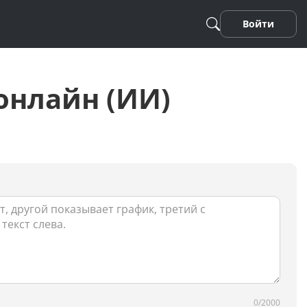
Войти
онлайн (ИИ)
Песня
Стихотворение
Фанфики
0/2000