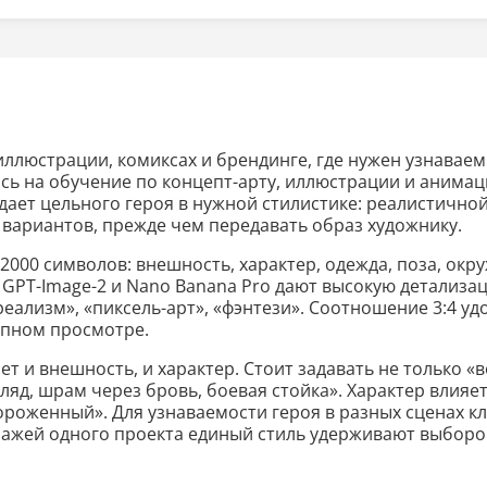
 иллюстрации, комиксах и брендинге, где нужен узнава
сь на обучение по концепт-арту, иллюстрации и анимац
ыдает цельного героя в нужной стилистике: реалистично
о вариантов, прежде чем передавать образ художнику.
 2000 символов: внешность, характер, одежда, поза, окр
 GPT-Image-2 и Nano Banana Pro дают высокую детализац
реализм», «пиксель-арт», «фэнтези». Соотношение 3:4 уд
упном просмотре.
 и внешность, и характер. Стоит задавать не только «в
ляд, шрам через бровь, боевая стойка». Характер влияет
роженный». Для узнаваемости героя в разных сценах к
нажей одного проекта единый стиль удерживают выборо