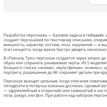
Разработка персонажа — базовая задача в геймдеве,
создают персонажей по текстовому описанию, опирая
внешность, характер, костюм, поза, окружение — и в
этап концепта, когда важно быстро увидеть нескольк
В «Пиксель Тулс» персонаж создается через запрос до
образ или сохранить узнаваемые черты. Из 5 моделей
большого списка: «аниме», «мультфильм», «комикс», «
портрета, разрешение до 4K сохраняет детали при кр
Персонаж выходит цельным, когда описание охватывает
пятидесяти в потертых кожаных доспехах, суровый взг
— «дружелюбный и открытый» или «замкнутый и насто
поза, ракурс или фон. При работе над набором персо