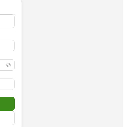
Досудебная претензия
Описание видео
Выступление
Описание компании
Объявление для авито
Анализ данных
Анализ научных статей
Анализ произведения
Анализ сайта