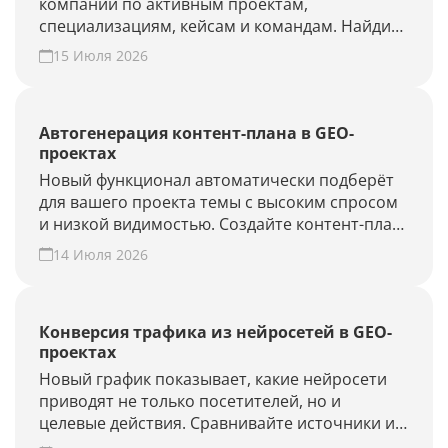
компании по активным проектам,
специализациям, кейсам и командам. Найдите
подрядчика для продвижения в ChatGPT,
15 Июля 2026
Алисе AI и Perplexity или добавьте своё
агентство.
Автогенерация контент-плана в GEO-
проектах
Новый функционал автоматически подберёт
для вашего проекта темы с высоким спросом
и низкой видимостью. Создайте контент-план
за несколько минут и повысьте присутствие
14 Июля 2026
вашего бренда и сайта в ответах нейросетей.
Конверсия трафика из нейросетей в GEO-
проектах
Новый график показывает, какие нейросети
приводят не только посетителей, но и
целевые действия. Сравнивайте источники и
периоды, находите точки роста. Создайте