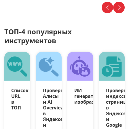
ТОП-4 популярных
инструментов
Список
Проверка
ИИ-
Проверк
URL
Алисы
генератор
индекса
в
и AI
изображений
страниц
ТОП
Overview
в
в
Яндексе
Яндексе
и
и
Google