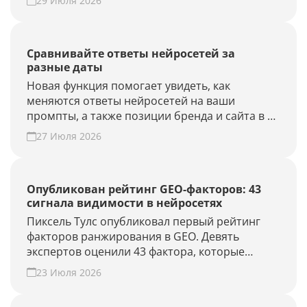
29 Июля 2026
Наведите порядок в списке проектов.
Сравнивайте ответы нейросетей за
разные даты
Новая функция помогает увидеть, как
меняются ответы нейросетей на ваши
промпты, а также позиции бренда и сайта в AI-
выдаче.
27 Июля 2026
Опубликован рейтинг GEO-факторов: 43
сигнала видимости в нейросетях
Пиксель Тулс опубликовал первый рейтинг
факторов ранжирования в GEO. Девять
экспертов оценили 43 фактора, которые
влияют на видимость бренда в AI-ответах.
23 Июля 2026