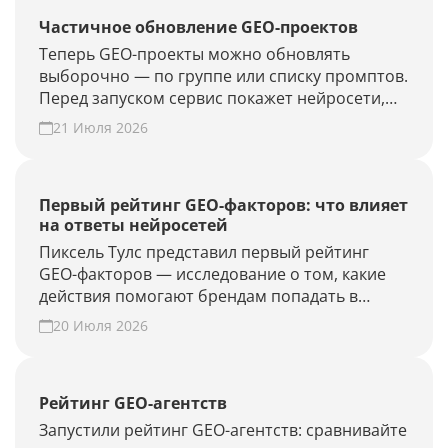
Частичное обновление GEO-проектов
Теперь GEO-проекты можно обновлять
выборочно — по группе или списку промптов.
Перед запуском сервис покажет нейросети,
объём проверки и расход лимитов. Проверьте
21 Июля 2026
новые запросы или результат GEO-работ без
полного апдейта.
Первый рейтинг GEO-факторов: что влияет
на ответы нейросетей
Пиксель Тулс представил первый рейтинг
GEO-факторов — исследование о том, какие
действия помогают брендам попадать в
ответы нейросетей.
20 Июля 2026
Рейтинг GEO-агентств
Запустили рейтинг GEO-агентств: сравнивайте