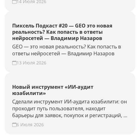
14 Июля 2026
GEO-проект и проверьте конверсию своего
сайта из нейросетей.
Пиксель Подкаст #20 — GEO это новая
реальность? Как попасть в ответы
нейросетей — Владимир Назаров
GEO — это новая реальность? Как попасть в
ответы нейросетей — Владимир Назаров
13 Июля 2026
Новый инструмент «ИИ-аудит
юзабилити»
Сделали инструмент ИИ-аудита юзабилити: он
проходит путь пользователя, находит
барьеры для заявок, покупок и регистраций, и
предлагает гипотезы для роста конверсии.
6 Июля 2026
Проверьте свой сайт прямо сейчас!