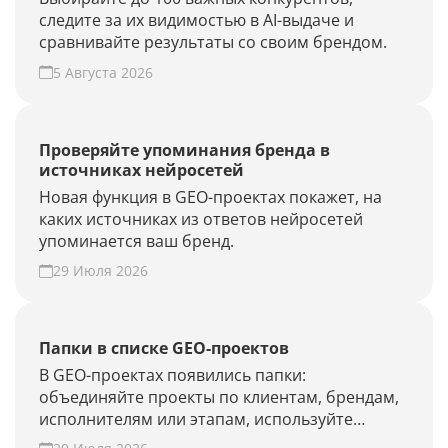
следите за их видимостью в AI-выдаче и
сравнивайте результаты со своим брендом.
5 Августа 2026
Проверяйте упоминания бренда в
источниках нейросетей
Новая функция в GEO-проектах покажет, на
каких источниках из ответов нейросетей
упоминается ваш бренд.
29 Июля 2026
Папки в списке GEO-проектов
В GEO-проектах появились папки:
объединяйте проекты по клиентам, брендам,
исполнителям или этапам, используйте
фильтры и быстрее находите нужные.