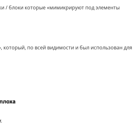
Дипломная работа
ки / блоки которые «мимикрируют под элементы
Список литературы
Конспект
, который, по всей видимости и был использован для
Меню
Cостав косметики
План тренировок
Рецепт
Решение теста по фото
Информатика