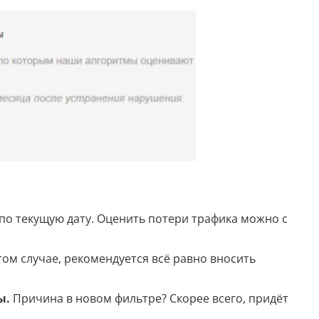
Анализ таблиц
Сравнительный анализ
Анализ диаграммы
Идеи для рисования
Идеи для фэнтези
Идеи
Определить болезнь растения по фото
 по текущую дату. Оценить потери трафика можно с
Описать картинку
ом случае, рекомендуется всё равно вносить
Распознать рукописный текст
Определить объект на фото
ы.
Причина в новом фильтре? Скорее всего, придёт