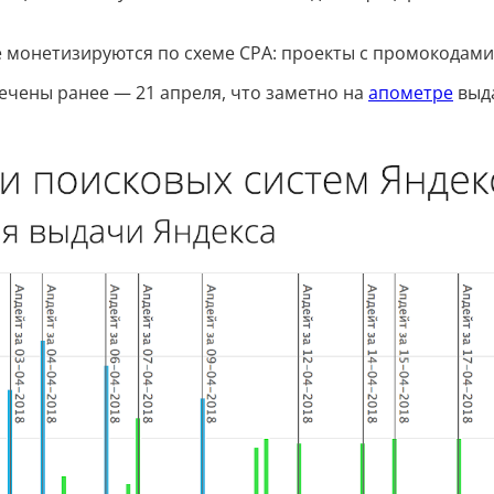
е монетизируются по схеме CPA: проекты с промокодам
ечены ранее — 21 апреля, что заметно на
апометре
выда