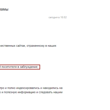
Распознать текст с картинки
Проанализировать изображение
Описать внешность человека на фото
Определить шрифт по фото
Найти место по фото
Перевести текст с фото
Определить птицу по фото
Определить гриб по фото
Определение типа лица по фото
Тест
Курсовая