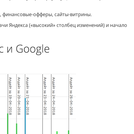
Скрипты
и, финансовые-офферы, сайты-витрины.
Генератор html-кода
чи Яндекса («высокий» столбец изменений) и начало
Редактирование
Разбить текст
Сравнить два текста
Должностная инструкция
Регламенты
Вакансия
Бизнес-процессы
Инструкция