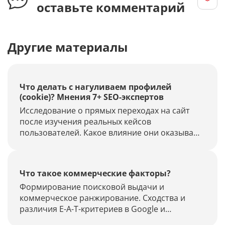
оставьте комментарий
Другие материалы
Что делать с нагуливаем профилей
(cookie)? Мнения 7+ SEO-экспертов
Исследование о прямых переходах на сайт
после изучения реальных кейсов
пользователей. Какое влияние они оказывают
на позиции сайта и как это можно
диагностировать. Рабочие способы чистки
статистики Яндекс.Метрики и Google Analytics
Что такое коммерческие факторы?
от ботов.
Формирование поисковой выдачи и
коммерческое ранжирование. Сходства и
различия E-A-T-критериев в Google и
коммерческих факторов в Яндексе. Чек-лист