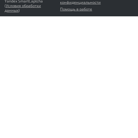
Yandex SmartCaptcha
конфиденциальности
(
Условия обработки
Помощь в работе
данных
)