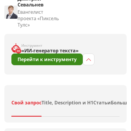
Севальнев
Евангелист
проекта «Пиксель
Тулс»
Инструмент
«ИИ-генератор текста»
Перейти к инструменту
Свой запрос
Title, Description и H1
Статьи
Больши