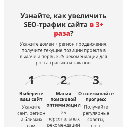
сайтов
(AI
языке
в
по
Overview)
нейросетями
днях,
Узнайте, как увеличить
заданным
ИИ‑ответы
Midjourney,
дату
SEO‑трафик сайта
в 3+
поисковым
по
Dall-
первой
запросам
вашим
E 3,
индексац
раза
?
в
запросам
Leonardo
и
Яндекс
и
AI.
дату
Укажите домен + регион продвижения,
и
входит
Просто
кэша
получите текущие позиции проекта в
Google.
ли
введите
страницы
выдаче и первые 25 рекомендаций для
Получение
ваш
описание
в
роста трафика и заказов.
списка
сайт
и
Яндексе
URL
в их
искусственный
1
2
3
в
источники.
интеллект
ТОПе
(ИИ)
с
создаст
Выберите
Магия
Отслеживайте
выбором
красивое
ваш сайт
поисковой
прогресс
региона
оптимизации
и
Укажите
Получайте
по
уникальное
25
сайт, регион
регулярные
заданной
изображение.
персональных
и близких
советы,
глубине
рекомендаций
вам
рост