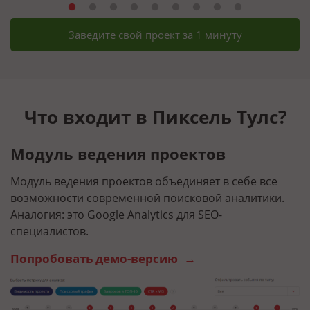
Заведите свой проект за 1 минуту
Что входит в Пиксель Тулс?
Модуль ведения проектов
Г
Модуль ведения проектов объединяет в себе все
О
возможности современной поисковой аналитики.
п
Аналогия: это Google Analytics для SEO-
п
специалистов.
а
Попробовать демо-версию
П