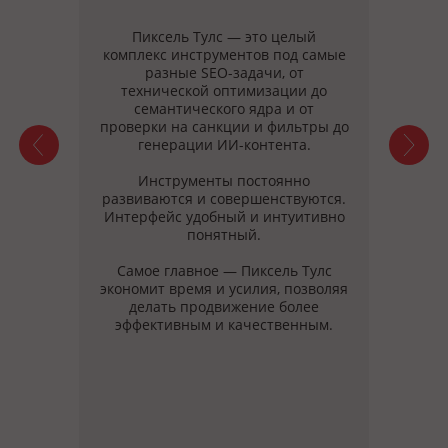
тивно
Пиксель Тулс — это целый
У 
ень
комплекс инструментов под самые
разр
е
разные SEO-задачи, от
ты с
ых
технической оптимизации до
ены,
семантического ядра и от
с
нг
проверки на санкции и фильтры до
фикс
сбора
генерации ИИ-контента.
четв
но
эт
Инструменты постоянно
развиваются и совершенствуются.
зный
Интерфейс удобный и интуитивно
Модул
понятный.
Тул
неск
Самое главное — Пиксель Тулс
время
экономит время и усилия, позволяя
делать продвижение более
Мн
сде
рабо