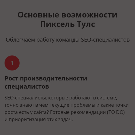
Основные возможности
Пиксель Тулс
Облегчаем работу команды SEO‑специалистов
1
Рост производительности
О
специалистов
ин
З
и
SEO‑специалисты, которые работают в системе,
м
точно знают в чём текущие проблемы и какие точки
роста есть у сайта? Готовые рекомендации (TO DO)
и приоритизация этих задач.