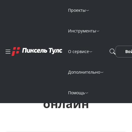
Проекты
Инструменты
Новогоднее видео-
О сервисе
Во
поздравление от
знаменитостей
Дополнительно
нейросетью
Помощь
онлайн