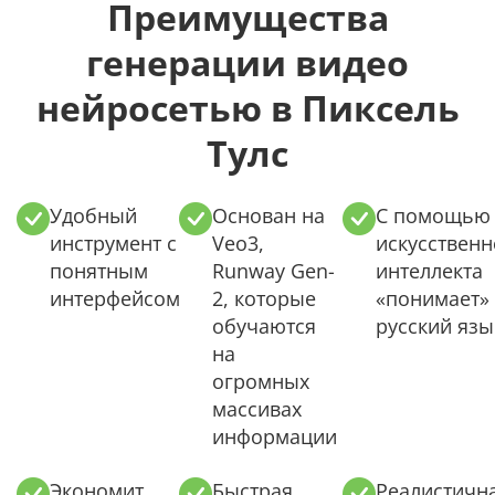
Преимущества
генерации видео
нейросетью в Пиксель
Тулс
Удобный
Основан на
С помощью
инструмент с
Veo3,
искусственн
понятным
Runway Gen-
интеллекта
интерфейсом
2, которые
«понимает»
обучаются
русский язы
на
огромных
массивах
информации
Экономит
Быстрая
Реалистичн