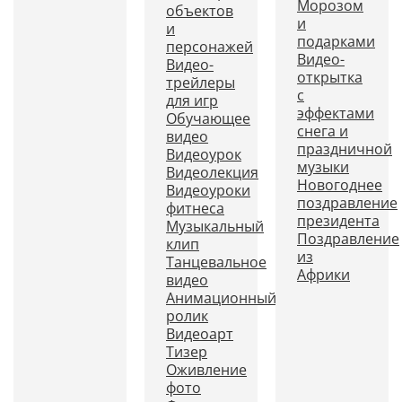
Морозом
объектов
и
и
подарками
персонажей
Видео-
Видео-
открытка
трейлеры
с
для игр
эффектами
Обучающее
снега и
видео
праздничной
Видеоурок
музыки
Видеолекция
Новогоднее
Видеоуроки
поздравление
фитнеса
президента
Музыкальный
Поздравление
клип
из
Танцевальное
Африки
видео
Анимационный
ролик
Видеоарт
Тизер
Оживление
фото