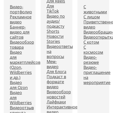
Для Reels
Для
Видео-
С
TikTok
портфолио
животными
Видео по
Рекламное
С лицом
аудио/
видео
Приветственн
подкасту
Баннер-
видео
Shorts
видео для
Видеообраще
Новости
сайтов
Видеооткрытк
Stories
Видеообзор
С котом
Видеоответы
товара
С
на
Видео
космосом
вопросы
для
Видео-
Мем-
маркетплейсов
резюме
видео
(Ozon,
Видео-
Для блога
Wildberries
приглашение
Подкаст в
и др.)
на
формате
Видео
мероприятие
видео
для Ozon
Видеообзор
Видео
новостей
для
Лайфхаки
Wildberries
Интерактивное
Видеоотзыв
видео
клиента