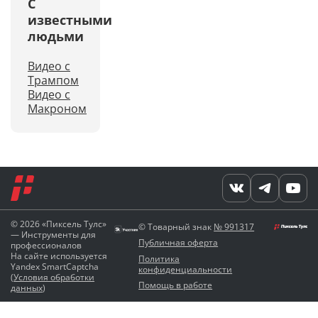
С
известными
людьми
Видео с
Трампом
Видео с
Макроном
© 2026 «Пиксель Тулс»
© Товарный знак
№ 991317
— Инструменты для
Публичная оферта
профессионалов
На сайте используется
Политика
Yandex SmartCaptcha
конфиденциальности
(
Условия обработки
Помощь в работе
данных
)