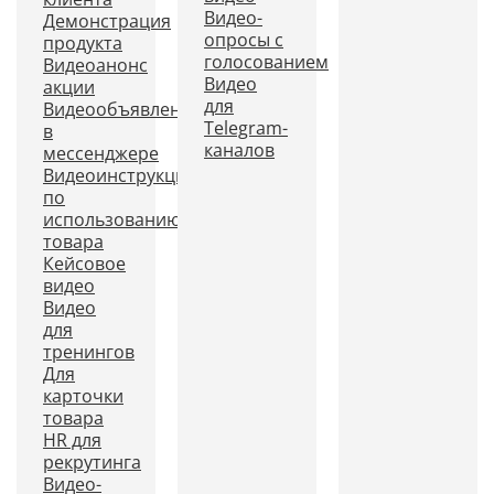
Видео-
Демонстрация
опросы с
продукта
голосованием
Видеоанонс
Видео
акции
для
Видеообъявление
Telegram-
в
каналов
мессенджере
Видеоинструкция
по
использованию
товара
Кейсовое
видео
Видео
для
тренингов
Для
карточки
товара
HR для
рекрутинга
Видео-