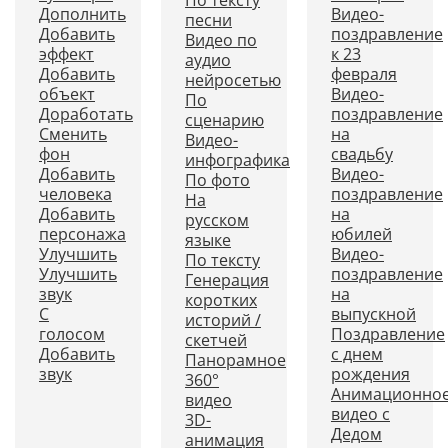
По тексту
Дополнить
Видео-
песни
Добавить
поздравление
Видео по
эффект
к 23
аудио
Добавить
февраля
нейросетью
объект
Видео-
По
Доработать
поздравление
сценарию
Сменить
на
Видео-
фон
свадьбу
инфографика
Добавить
Видео-
По фото
человека
поздравление
На
Добавить
на
русском
персонажа
юбилей
языке
Улучшить
Видео-
По тексту
Улучшить
поздравление
Генерация
звук
на
коротких
С
выпускной
историй /
голосом
Поздравление
скетчей
Добавить
с днем
Панорамное
звук
рождения
360°
Анимационно
видео
видео с
3D-
Дедом
анимация