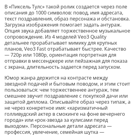
В «Пиксель Тулс» такой ролик создается через поле
описания до 1000 символов: повод, имя адресата,
текст поздравления, образ персонажа и обстановка.
Загрузка изображения помогает задать антураж.
Опция звука добавляет торжественное музыкальное
сопровождение. Из 4 моделей Veo3 Quality
детальнее прорабатывает мимику для крупных
планов, Veo3 Fast отрабатывает быстрее. Качество
— 720p или 1080p, ориентация портретная для
отправки в мессенджере или пейзажная для показа
с экрана, длительность задается перед запуском.
Юмор жанра держится на контрасте между
звездной подачей и бытовым поводом, и этим стоит
пользоваться: чем торжественнее антураж, тем
смешнее звучит поздравление с покупкой дачи или
защитой диплома. Описывайте образ через типаж, а
не через конкретное имя: «харизматичный
голливудский актер в смокинге на фоне вечернего
города» или «рок-звезда за кулисами перед
выходом». Персональные детали адресата —
профессия, увлечение, семейная шутка —