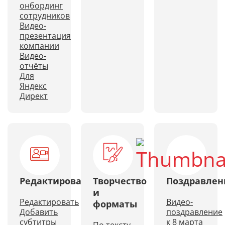
онбординг
сотрудников
Видео-
презентация
компании
Видео-
отчёты
Для
Яндекс
Директ
Редактирование
Творчество
Поздравлен
и
Редактировать
Видео-
форматы
Добавить
поздравление
субтитры
к 8 марта