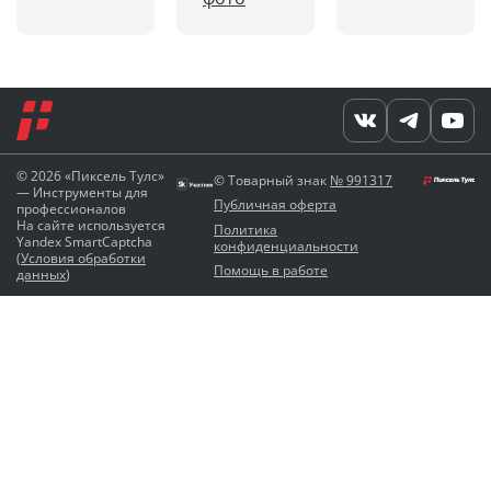
© 2026 «Пиксель Тулс»
© Товарный знак
№ 991317
— Инструменты для
Публичная оферта
профессионалов
На сайте используется
Политика
Yandex SmartCaptcha
конфиденциальности
(
Условия обработки
Помощь в работе
данных
)