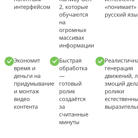
интерфейсом
2, которые
«понимает»
обучаются
русский язы
на
огромных
массивах
информации
Экономит
Быстрая
Реалистичн
время и
обработка
генерация
деньги на
—
движений, л
придумывание
готовый
эмоций дел
и монтаж
ролик
ролики
видео
создаётся
естественн
контента
за
выразител
считанные
минуты