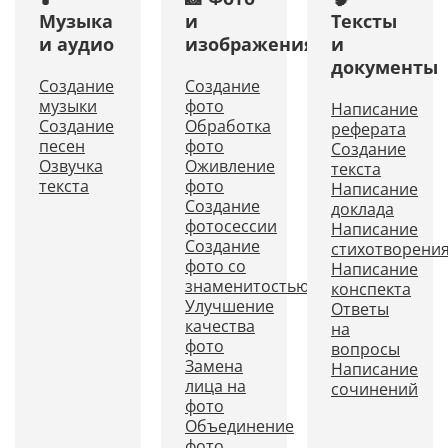
Музыка
и
Тексты
и аудио
изображения
и
документы
Создание
Создание
музыки
фото
Написание
Создание
Обработка
реферата
песен
фото
Создание
Озвучка
Оживление
текста
текста
фото
Написание
Создание
доклада
фотосессии
Написание
Создание
стихотворени
фото со
Написание
знаменитостью
конспекта
Улучшение
Ответы
качества
на
фото
вопросы
Замена
Написание
лица на
сочинений
фото
Объединение
фото