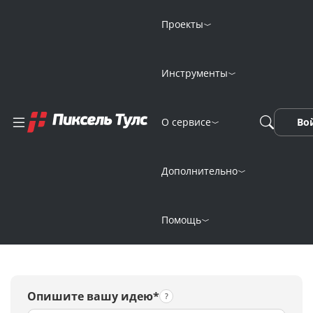
Проекты
Инструменты
Telegram-бот для
О сервисе
Во
улучшения
качества видео
Дополнительно
нейросетью
Помощь
Опишите вашу идею*