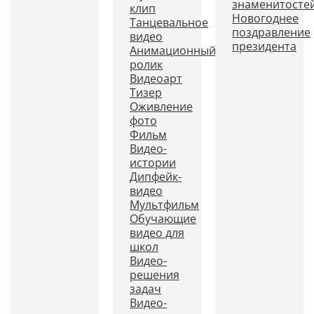
знаменитосте
клип
Новогоднее
Танцевальное
поздравление
видео
президента
Анимационный
ролик
Видеоарт
Тизер
Оживление
фото
Фильм
Видео-
истории
Дипфейк-
видео
Мультфильм
Обучающие
видео для
школ
Видео-
решения
задач
Видео-