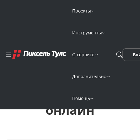
Проекты
Инструменты
Генерация видео-
О сервисе
Во
поздравления из
Африки
Дополнительно
нейросетью
Помощь
онлайн