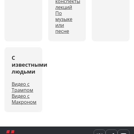
конспекты
лекций
По
музыке
или
песне
С
известными
людьми
Видео с
Трампом
Видео с
Макроном