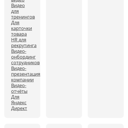
Видео
для
тренингов
Для
карточки
товара
HR для
рекрутинга
Видео-
онбординг
сотрудников
Видео-
презентация
компании
Видео-
отчёты
Для
Яндекс
Директ