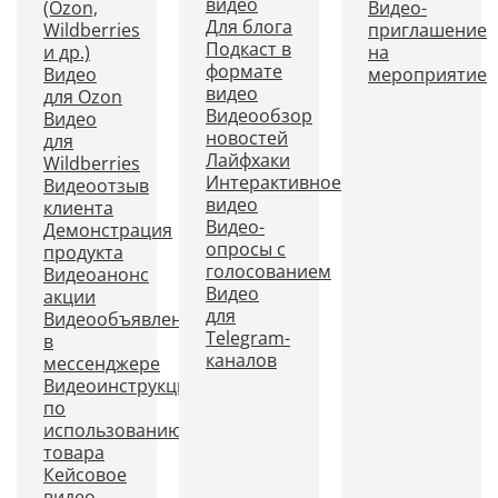
видео
(Ozon,
Видео-
Для блога
Wildberries
приглашение
Подкаст в
и др.)
на
формате
Видео
мероприятие
видео
для Ozon
Видеообзор
Видео
новостей
для
Лайфхаки
Wildberries
Интерактивное
Видеоотзыв
видео
клиента
Видео-
Демонстрация
опросы с
продукта
голосованием
Видеоанонс
Видео
акции
для
Видеообъявление
Telegram-
в
каналов
мессенджере
Видеоинструкция
по
использованию
товара
Кейсовое
видео