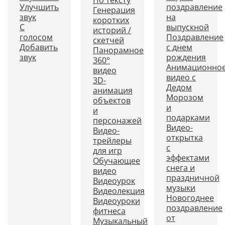
По тексту
Улучшить
поздравление
Генерация
звук
на
коротких
С
выпускной
историй /
голосом
Поздравление
скетчей
Добавить
с днем
Панорамное
звук
рождения
360°
Анимационно
видео
видео с
3D-
Дедом
анимация
Морозом
объектов
и
и
подарками
персонажей
Видео-
Видео-
открытка
трейлеры
с
для игр
эффектами
Обучающее
снега и
видео
праздничной
Видеоурок
музыки
Видеолекция
Новогоднее
Видеоуроки
поздравление
фитнеса
от
Музыкальный