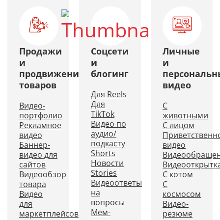
Продажи
Соцсети
Личные
и
и
и
продвижение
блогинг
персональн
товаров
видео
Для Reels
Для
Видео-
С
TikTok
портфолио
животными
Видео по
Рекламное
С лицом
аудио/
видео
Приветственн
подкасту
Баннер-
видео
Shorts
видео для
Видеообраще
Новости
сайтов
Видеооткрытк
Stories
Видеообзор
С котом
Видеоответы
товара
С
на
Видео
космосом
вопросы
для
Видео-
Мем-
маркетплейсов
резюме