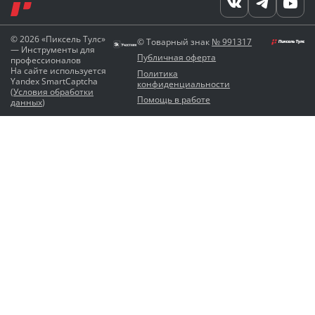
© 2026 «Пиксель Тулс»
© Товарный знак
№ 991317
— Инструменты для
Публичная оферта
профессионалов
На сайте используется
Политика
Yandex SmartCaptcha
конфиденциальности
(
Условия обработки
Помощь в работе
данных
)