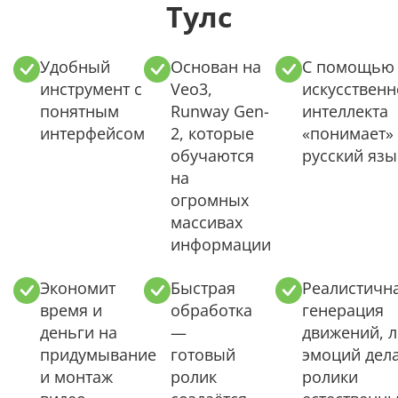
Тулс
Удобный
Основан на
С помощью
инструмент с
Veo3,
искусственн
понятным
Runway Gen-
интеллекта
интерфейсом
2, которые
«понимает»
обучаются
русский язы
на
огромных
массивах
информации
Экономит
Быстрая
Реалистичн
время и
обработка
генерация
деньги на
—
движений, л
придумывание
готовый
эмоций дел
и монтаж
ролик
ролики