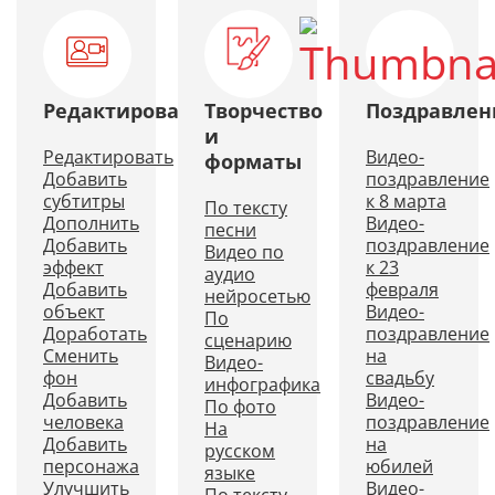
Редактирование
Творчество
Поздравлен
и
Редактировать
Видео-
форматы
Добавить
поздравление
субтитры
к 8 марта
По тексту
Дополнить
Видео-
песни
Добавить
поздравление
Видео по
эффект
к 23
аудио
Добавить
февраля
нейросетью
объект
Видео-
По
Доработать
поздравление
сценарию
Сменить
на
Видео-
фон
свадьбу
инфографика
Добавить
Видео-
По фото
человека
поздравление
На
Добавить
на
русском
персонажа
юбилей
языке
Улучшить
Видео-