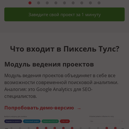
Заведите свой проект за 1 минуту
Что входит в Пиксель Тулс?
Модуль ведения проектов
Г
Модуль ведения проектов объединяет в себе все
О
возможности современной поисковой аналитики.
п
Аналогия: это Google Analytics для SEO-
п
специалистов.
а
Попробовать демо-версию
П