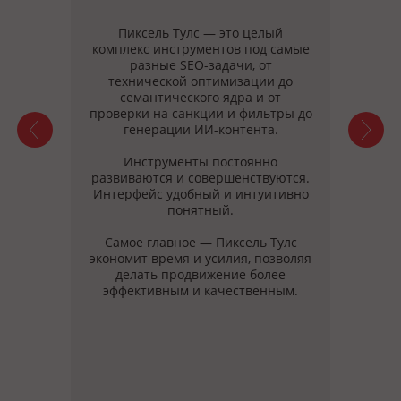
тивно
Пиксель Тулс — это целый
У 
ень
комплекс инструментов под самые
разр
е
разные SEO-задачи, от
ты с
ых
технической оптимизации до
ены,
семантического ядра и от
с
нг
проверки на санкции и фильтры до
фикс
сбора
генерации ИИ-контента.
четв
но
эт
Инструменты постоянно
развиваются и совершенствуются.
зный
Интерфейс удобный и интуитивно
Модул
понятный.
Тул
неск
Самое главное — Пиксель Тулс
время
экономит время и усилия, позволяя
делать продвижение более
Мн
сде
рабо