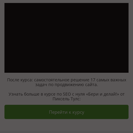
После курса: самостоятельное решение 17 самых важных
задач по продвижению сайта.
Узнать больше в курсе по SEO с нуля «Бери и делай!» от
Пиксель Тулс:
Перейти к курсу