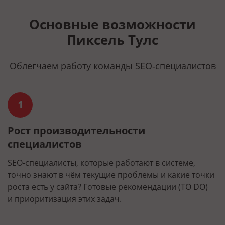
Основные возможности
Пиксель Тулс
Облегчаем работу команды SEO‑специалистов
1
Рост производительности
О
специалистов
ин
З
и
SEO‑специалисты, которые работают в системе,
м
точно знают в чём текущие проблемы и какие точки
роста есть у сайта? Готовые рекомендации (TO DO)
и приоритизация этих задач.