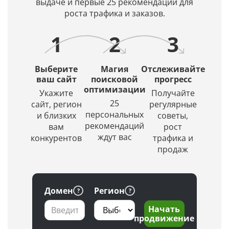
выдаче и первые 25 рекомендаций для
роста трафика и заказов.
1
2
3
Выберите
Магия
Отслеживайте
ваш сайт
поисковой
прогресс
оптимизации
Укажите
Получайте
25
сайт, регион
регулярные
персональных
и близких
советы,
рекомендаций
вам
рост
ждут вас
конкурентов
трафика и
продаж
Домен
Регион
Начать
продвижение