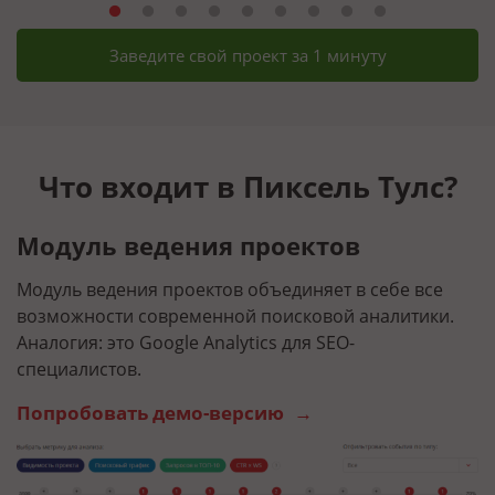
Заведите свой проект за 1 минуту
Что входит в Пиксель Тулс?
Модуль ведения проектов
Г
Модуль ведения проектов объединяет в себе все
О
возможности современной поисковой аналитики.
п
Аналогия: это Google Analytics для SEO-
п
специалистов.
а
Попробовать демо-версию
П