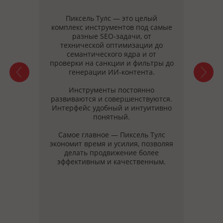
тивно
Пиксель Тулс — это целый
У 
ень
комплекс инструментов под самые
разр
е
разные SEO-задачи, от
ты с
ых
технической оптимизации до
ены,
семантического ядра и от
с
нг
проверки на санкции и фильтры до
фикс
сбора
генерации ИИ-контента.
четв
но
эт
Инструменты постоянно
развиваются и совершенствуются.
зный
Интерфейс удобный и интуитивно
Модул
понятный.
Тул
неск
Самое главное — Пиксель Тулс
время
экономит время и усилия, позволяя
делать продвижение более
Мн
сде
рабо