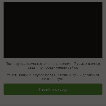
После курса: самостоятельное решение 17 самых важных
задач по продвижению сайта.
Узнать больше в курсе по SEO с нуля «Бери и делай!» от
Пиксель Тулс:
Перейти к курсу