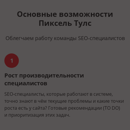
Основные возможности
Пиксель Тулс
Облегчаем работу команды SEO‑специалистов
1
Рост производительности
О
специалистов
ин
З
и
SEO‑специалисты, которые работают в системе,
м
точно знают в чём текущие проблемы и какие точки
роста есть у сайта? Готовые рекомендации (TO DO)
и приоритизация этих задач.