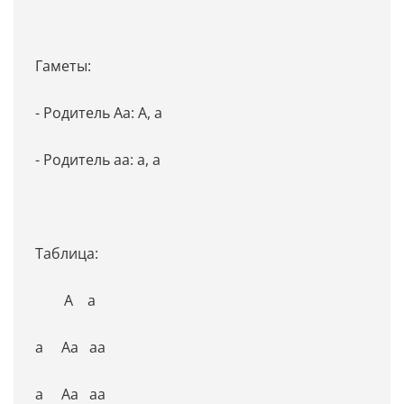
Гаметы:
- Родитель Aa: A, a
- Родитель aa: a, a
Таблица:
A a
a Aa aa
a Aa aa