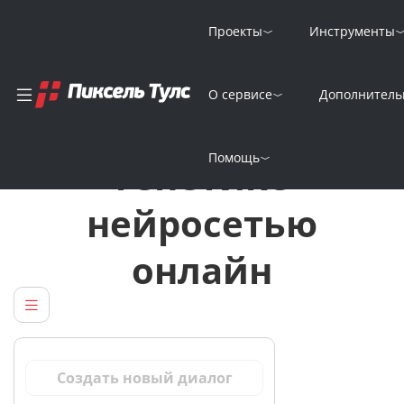
Проекты
Инструменты
О сервисе
Дополнитель
Решение задач по
Помощь
генетике
нейросетью
онлайн
Создать новый диалог