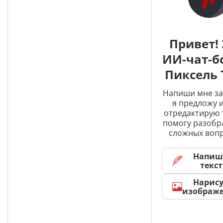
Привет! 
ИИ-чат-б
Пиксель 
Напиши мне за
я предложу и
отредактирую 
помогу разобр
сложных вопр
Напиш
текст
Нарис
изображ