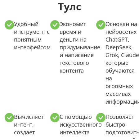
Тулс
Удобный
Экономит
Основан на
инструмент с
время и
нейросетях
понятным
деньги на
ChatGPT,
интерфейсом
придумывание
DeepSeek,
и написание
Grok, Claude
текстового
которые
контента
обучаются
на
огромных
массивах
информаци
Вычисляет
С помощью
Позволяет
интент,
искусственного
быстро
создает
интеллекта
подготовит