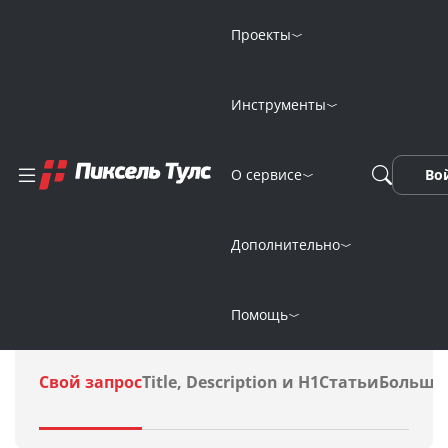
Проекты
Инструменты
Нейросеть для
О сервисе
Во
таргетированной
рекламы онлайн
Дополнительно
Помощь
Свой запрос
Title, Description и H1
Статьи
Больши