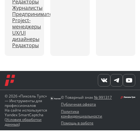
Редакторы
Журналисты
Предприниматели
Project-
менеджеры
UX/UI
дизайнеры
Редакторы
© 2026 «Пиксель Тулс»
© Товарный знак
№ 991317
— Инструменты для
Публичная оферта
профессионалов
На сайте используется
Политика
Yandex SmartCaptcha
конфиденциальности
(
Условия обработки
Помощь в работе
данных
)