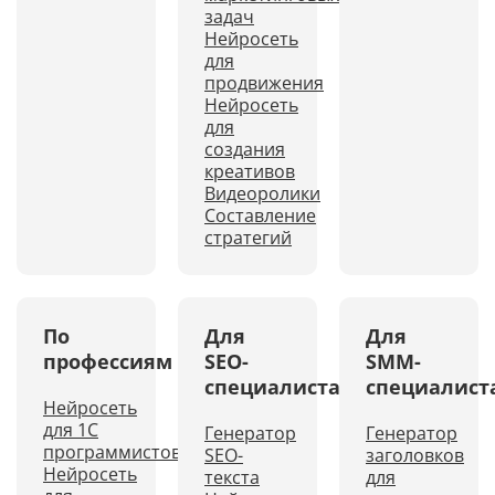
задач
Нейросеть
для
продвижения
Нейросеть
для
создания
креативов
Видеоролики
Составление
стратегий
По
Для
Для
профессиям
SEO-
SMM-
специалиста
специалист
Нейросеть
для 1С
Генератор
Генератор
программистов
SEO-
заголовков
Нейросеть
текста
для