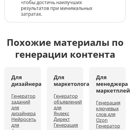
чтобы достичь наилучших
результатов при минимальных
затратах.
Похожие материалы по
генерации контента
Для
Для
Для
дизайнера
маркетолога
менеджера
маркетплей
Генератор
Генератор
заданий
объявлений
Генерация
для
для
ключевых
дизайнера
Яндекс
слов для
Нейросеть
Директ
Ozon
для
Генерация
Генератор