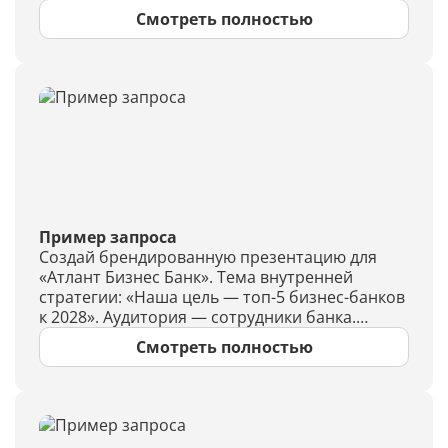
новых напитков (список с коротким
Смотреть полностью
описанием), гистограмма продаж по дням
недели, блок с цитатами гостей (3–4 отзыва в
текстовом виде), топ-3 позиции по выручке,
план подготовки зимнего меню. В конце —
итоговый слайд с общим выводом. Данные
вымышленные, но правдоподобные.
Пример запроса
Создай брендированную презентацию для
«Атлант Бизнес Банк». Тема внутренней
стратегии: «Наша цель — топ-5 бизнес-банков
к 2028». Аудитория — сотрудники банка.
Структура: миссия и ценности (1 слайд
Смотреть полностью
текстом и маркированным списком), таблица
KPI на 2026 (выручка, количество клиентов,
NPS, доля рынка), три стратегических
направления (каждое с кратким описанием и
иконкой-заглушкой), линейный график