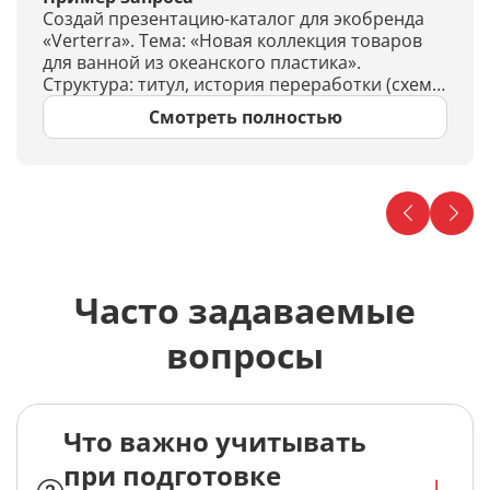
Создай презентацию-каталог для экобренда
«Verterra». Тема: «Новая коллекция товаров
для ванной из океанского пластика».
Структура: титул, история переработки (схема
в 4 этапа: сбор пластика → очистка →
Смотреть полностью
переработка → готовый продукт), 5 товаров
(сетка с названиями и кратким описанием
каждого), таблица материалов и
экосертификатов, визуальная цепочка «Путь
одной бутылки» (4 шага), финальный слайд —
призыв перейти в интернет-магазин.
Часто задаваемые
вопросы
Что важно учитывать
при подготовке