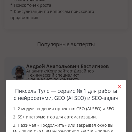
* Поиск точек роста
* Консультации по вопросам поискового
продвижения
Популярные эксперты
Андрей Анатольевич Евстигнеев
Аналитик
Копирайтер
Дизайнер
Технический специалист
Специалист по контексту
Статус
Не принимаю заказы
Пиксель Тулс — сервис № 1 для работы
с нейросетями, GEO (AI SEO) и SEO-задач
Заказать услугу
1. 2 модуля ведения проектов: GEO (AI SEO) и SEO.
2. 55+ инструментов для автоматизации.
3. Нажимая «Продолжить» или закрывая окно вы
Сосновский Сергей
соглашаетесь с использованием cookie-файлов и