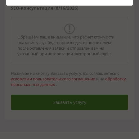
SEO-консультация (8/16/2026)
Обращаем ваше внимание, что расчет стоимости
оказания услуг будет произведен исполнителем
после оставления заявки и отправлен вам на
указанный при авторизации электронный адрес.
Нажимая на кнопку Заказать услугу, вы соглашаетесь с
условиями пользовательского соглашения
и на
обработку
персональных данных
.
Заказать услугу