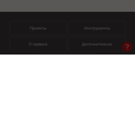
Проекты
Инструменты
О сервисе
Дополнительно
Помощь
© 2026 «Пиксель Тулс» — Инструменты для профессионалов
На сайте используется Yandex SmartCaptcha (
Условия обработки данных
)
© Товарный знак
№ 991317
Публичная оферта
Политика конфиденциальности
Помощь в работе