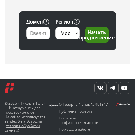
Домен
Регион
Начать
продвижение
© 2026 «Пиксель Тулс»
© Товарный знак
№ 991317
— Инструменты для
Публичная оферта
профессионалов
На сайте используется
Политика
Yandex SmartCaptcha
конфиденциальности
(
Условия обработки
Помощь в работе
данных
)