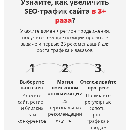
Узнайте, как увеличить
заданным
ИИ‑ответы
Midjourney,
дату
SEO‑трафик сайта
в 3+
поисковым
по
Dall-
первой
запросам
вашим
E 3,
индексац
раза
?
в
запросам
Leonardo
и
Яндекс
и
AI.
дату
Укажите домен + регион продвижения,
и
входит
Просто
кэша
получите текущие позиции проекта в
Google.
ли
введите
страницы
выдаче и первые 25 рекомендаций для
Получение
ваш
описание
в
роста трафика и заказов.
списка
сайт
и
Яндексе
URL
в их
искусственный
1
2
3
в
источники.
интеллект
ТОПе
(ИИ)
с
создаст
Выберите
Магия
Отслеживайте
выбором
красивое
ваш сайт
поисковой
прогресс
региона
оптимизации
и
Укажите
Получайте
по
уникальное
25
сайт, регион
регулярные
заданной
изображение.
персональных
и близких
советы,
глубине
рекомендаций
вам
рост
проверки
ждут вас
конкурентов
трафика и
продаж