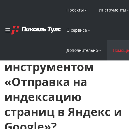
Проекты
Инструменты
Главная
FAQ
О сервисе
Как пользоваться инструментом «Отправка на индексацию ст
Как пользоваться
Дополнительно
Помощ
инструментом
«Отправка на
индексацию
страниц в Яндекс и
Google»?