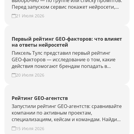
выборочно — по группе или списку промптов.
Перед запуском сервис покажет нейросети,
объём проверки и расход лимитов. Проверьте
21 Июля 2026
новые запросы или результат GEO-работ без
полного апдейта.
Первый рейтинг GEO-факторов: что влияет
на ответы нейросетей
Пиксель Тулс представил первый рейтинг
GEO-факторов — исследование о том, какие
действия помогают брендам попадать в
ответы нейросетей.
20 Июля 2026
Рейтинг GEO-агентств
Запустили рейтинг GEO-агентств: сравнивайте
компании по активным проектам,
специализациям, кейсам и командам. Найдите
подрядчика для продвижения в ChatGPT,
15 Июля 2026
Алисе AI и Perplexity или добавьте своё