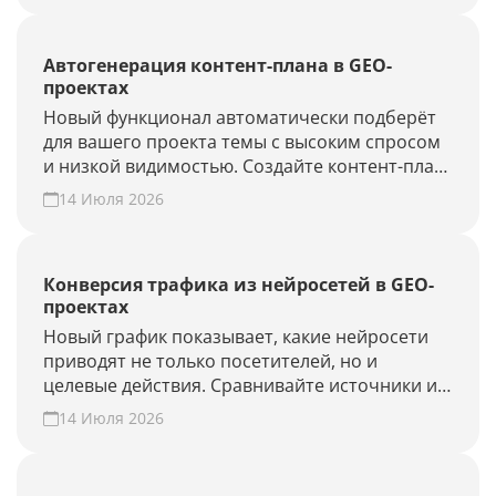
агентство.
Автогенерация контент-плана в GEO-
проектах
Новый функционал автоматически подберёт
для вашего проекта темы с высоким спросом
и низкой видимостью. Создайте контент-план
за несколько минут и повысьте присутствие
14 Июля 2026
вашего бренда и сайта в ответах нейросетей.
Конверсия трафика из нейросетей в GEO-
проектах
Новый график показывает, какие нейросети
приводят не только посетителей, но и
целевые действия. Сравнивайте источники и
периоды, находите точки роста. Создайте
14 Июля 2026
GEO-проект и проверьте конверсию своего
сайта из нейросетей.