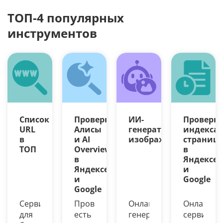
ТОП-4 популярных
инструментов
Список
Проверка
ИИ-
Проверк
URL
Алисы
генератор
индекса
в
и AI
изображений
страниц
ТОП
Overview
в
в
Яндексе
Яндексе
и
и
Google
Google
Сервис
Проверьте,
Онлайн-
Онлайн-
для
есть
генерация
сервис