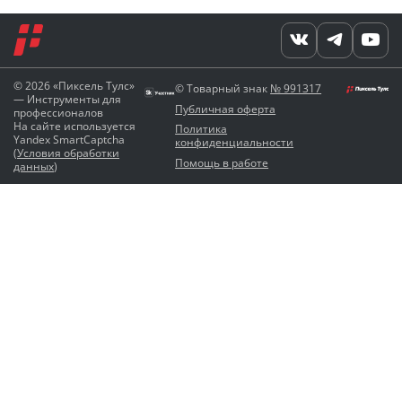
© 2026 «Пиксель Тулс»
© Товарный знак
№ 991317
— Инструменты для
Публичная оферта
профессионалов
На сайте используется
Политика
Yandex SmartCaptcha
конфиденциальности
(
Условия обработки
Помощь в работе
данных
)