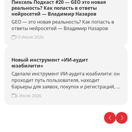
Пиксель Подкаст #20 — GEO это новая
реальность? Как попасть в ответы
нейросетей — Владимир Назаров
GEO — это новая реальность? Как попасть в
ответы нейросетей — Владимир Назаров
13 Июля 2026
Новый инструмент «ИИ-аудит
юзабилити»
Сделали инструмент ИИ-аудита юзабилити: он
проходит путь пользователя, находит
барьеры для заявок, покупок и регистраций, и
предлагает гипотезы для роста конверсии.
6 Июля 2026
Проверьте свой сайт прямо сейчас!