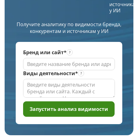
источника
региона
и
у ИИ
по
уникальное
заданной
изображение.
Получите аналитику по видимости бренда,
глубине
конкурентам и источникам у ИИ
проверки
Бренд или сайт*
Виды деятельности*
Запустить анализ видимости