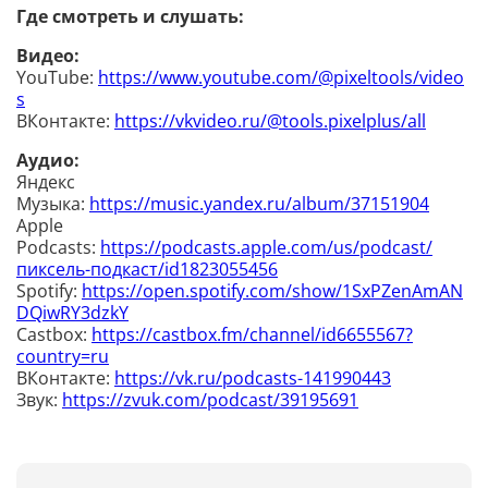
Где смотреть и слушать:
Видео:
YouTube:
https://www.youtube.com/@pixeltools/video
s
ВКонтакте:
https://vkvideo.ru/@tools.pixelplus/all
Аудио:
Яндекс
Музыка:
https://music.yandex.ru/album/37151904
Apple
Podcasts:
https://podcasts.apple.com/us/podcast/
пиксель-подкаст/id1823055456
Spotify:
https://open.spotify.com/show/1SxPZenAmAN
DQiwRY3dzkY
Castbox:
https://castbox.fm/channel/id6655567?
country=ru
ВКонтакте:
https://vk.ru/podcasts-141990443
Звук:
https://zvuk.com/podcast/39195691