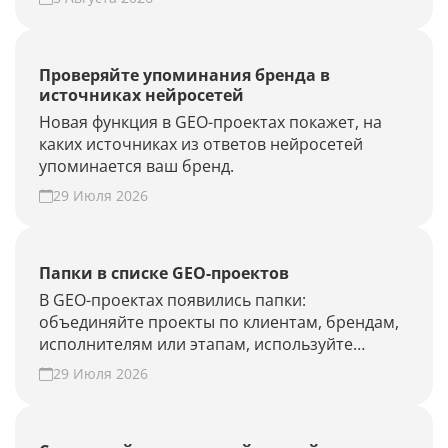
Проверяйте упоминания бренда в
источниках нейросетей
Новая функция в GEO-проектах покажет, на
каких источниках из ответов нейросетей
упоминается ваш бренд.
29 Июля 2026
Папки в списке GEO-проектов
В GEO-проектах появились папки:
объединяйте проекты по клиентам, брендам,
исполнителям или этапам, используйте
фильтры и быстрее находите нужные.
29 Июля 2026
Наведите порядок в списке проектов.