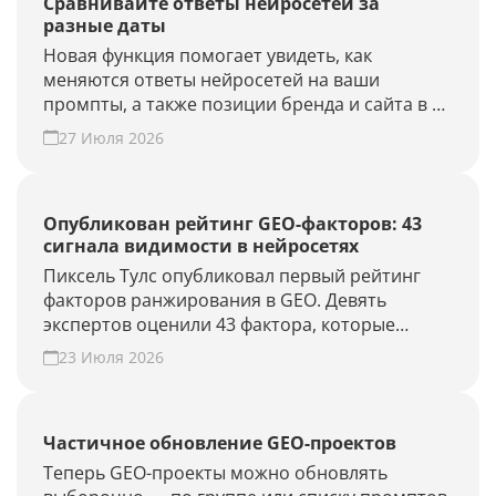
Сравнивайте ответы нейросетей за
разные даты
Новая функция помогает увидеть, как
меняются ответы нейросетей на ваши
промпты, а также позиции бренда и сайта в AI-
выдаче.
27 Июля 2026
Опубликован рейтинг GEO-факторов: 43
сигнала видимости в нейросетях
Пиксель Тулс опубликовал первый рейтинг
факторов ранжирования в GEO. Девять
экспертов оценили 43 фактора, которые
влияют на видимость бренда в AI-ответах.
23 Июля 2026
Частичное обновление GEO-проектов
Теперь GEO-проекты можно обновлять