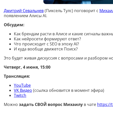
Дмитрий Севальнев
(Пиксель Тулс) поговорит с
Михаи
появлением Алисы AI.
Обсудим:
Как брендам расти в Алисе и какие сигналы важн
Как нейросети формируют ответ?
Что происходит с SEO в эпоху AI?
И куда вообще движется Поиск?
Это будет живая дискуссия с вопросами и разбором н
Четверг, 4 июня, 15:00
Трансляция:
YouTube
VK Видео
(ссылка обновится в момент эфира)
Twitch
Можно
задать СВОЙ вопрос Михаилу
в чате
https://