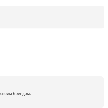
Анализ таблиц
Сравнительный анализ
Анализ диаграммы
Идеи для рисования
Идеи для фэнтези
Идеи
Определить болезнь растения по фото
Описать картинку
Распознать рукописный текст
о своим брендом.
Определить объект на фото