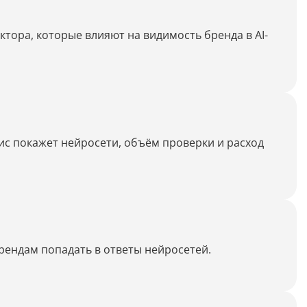
Дипломная работа
Список литературы
тора, которые влияют на видимость бренда в AI-
Конспект
Меню
Cостав косметики
ис покажет нейросети, объём проверки и расход
План тренировок
Рецепт
Решение теста по фото
рендам попадать в ответы нейросетей.
Информатика