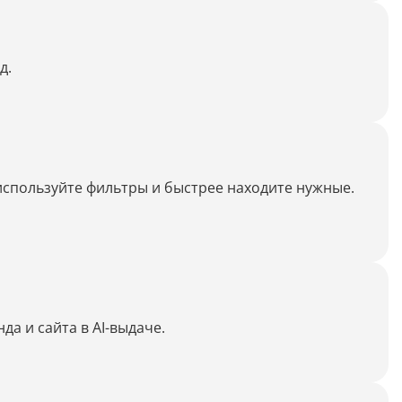
Распознать текст с картинки
Проанализировать изображение
д.
Описать внешность человека на фото
Определить шрифт по фото
Найти место по фото
Перевести текст с фото
используйте фильтры и быстрее находите нужные.
Определить птицу по фото
Определить гриб по фото
Определение типа лица по фото
а и сайта в AI-выдаче.
Тест
Курсовая