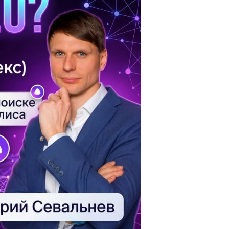
Скрипты
Генератор html-кода
Редактирование
Разбить текст
Сравнить два текста
Должностная инструкция
Регламенты
Вакансия
Бизнес-процессы
Инструкция