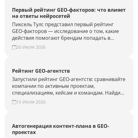
Первый рейтинг GEO-факторов: что влияет
на ответы нейросетей
Пиксель Тулс представил первый рейтинг
GEO-факторов — исследование о том, какие
действия помогают брендам попадать в
ответы нейросетей.
20 Июля 2026
Рейтинг GEO-агентств
Запустили рейтинг GEO-агентств: сравнивайте
компании по активным проектам,
специализациям, кейсам и командам. Найдите
подрядчика для продвижения в ChatGPT,
15 Июля 2026
Алисе AI и Perplexity или добавьте своё
агентство.
Автогенерация контент-плана в GEO-
проектах