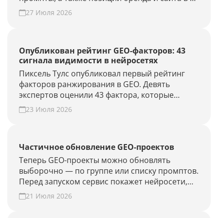
выдаче.
27 Июля 2026
Опубликован рейтинг GEO-факторов: 43
сигнала видимости в нейросетях
Пиксель Тулс опубликовал первый рейтинг
факторов ранжирования в GEO. Девять
экспертов оценили 43 фактора, которые
влияют на видимость бренда в AI-ответах.
23 Июля 2026
Частичное обновление GEO-проектов
Теперь GEO-проекты можно обновлять
выборочно — по группе или списку промптов.
Перед запуском сервис покажет нейросети,
объём проверки и расход лимитов. Проверьте
21 Июля 2026
новые запросы или результат GEO-работ без
полного апдейта.