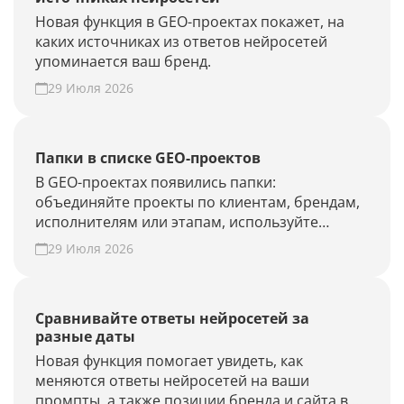
Новая функция в GEO-проектах покажет, на
каких источниках из ответов нейросетей
упоминается ваш бренд.
29 Июля 2026
Папки в списке GEO-проектов
В GEO-проектах появились папки:
объединяйте проекты по клиентам, брендам,
исполнителям или этапам, используйте
фильтры и быстрее находите нужные.
29 Июля 2026
Наведите порядок в списке проектов.
Сравнивайте ответы нейросетей за
разные даты
Новая функция помогает увидеть, как
меняются ответы нейросетей на ваши
промпты, а также позиции бренда и сайта в AI-