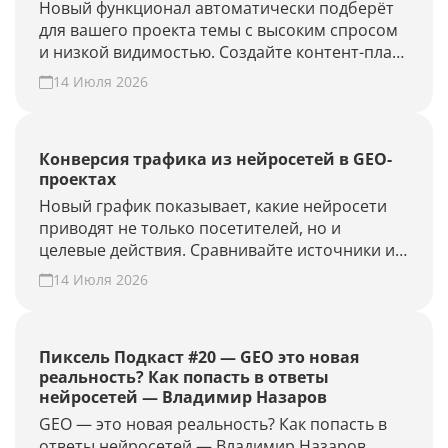
Новый функционал автоматически подберёт
для вашего проекта темы с высоким спросом
и низкой видимостью. Создайте контент-план
за несколько минут и повысьте присутствие
14 Июля 2026
вашего бренда и сайта в ответах нейросетей.
Конверсия трафика из нейросетей в GEO-
проектах
Новый график показывает, какие нейросети
приводят не только посетителей, но и
целевые действия. Сравнивайте источники и
периоды, находите точки роста. Создайте
14 Июля 2026
GEO-проект и проверьте конверсию своего
сайта из нейросетей.
Пиксель Подкаст #20 — GEO это новая
реальность? Как попасть в ответы
нейросетей — Владимир Назаров
GEO — это новая реальность? Как попасть в
ответы нейросетей — Владимир Назаров