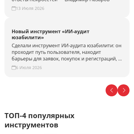
13 Июля 2026
Новый инструмент «ИИ-аудит
юзабилити»
Сделали инструмент ИИ-аудита юзабилити: он
проходит путь пользователя, находит
барьеры для заявок, покупок и регистраций, и
предлагает гипотезы для роста конверсии.
6 Июля 2026
Проверьте свой сайт прямо сейчас!
ТОП-4 популярных
инструментов