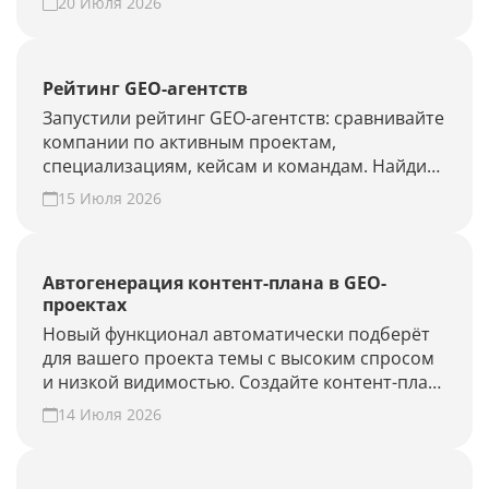
20 Июля 2026
Рейтинг GEO-агентств
Запустили рейтинг GEO-агентств: сравнивайте
компании по активным проектам,
специализациям, кейсам и командам. Найдите
подрядчика для продвижения в ChatGPT,
15 Июля 2026
Алисе AI и Perplexity или добавьте своё
агентство.
Автогенерация контент-плана в GEO-
проектах
Новый функционал автоматически подберёт
для вашего проекта темы с высоким спросом
и низкой видимостью. Создайте контент-план
за несколько минут и повысьте присутствие
14 Июля 2026
вашего бренда и сайта в ответах нейросетей.