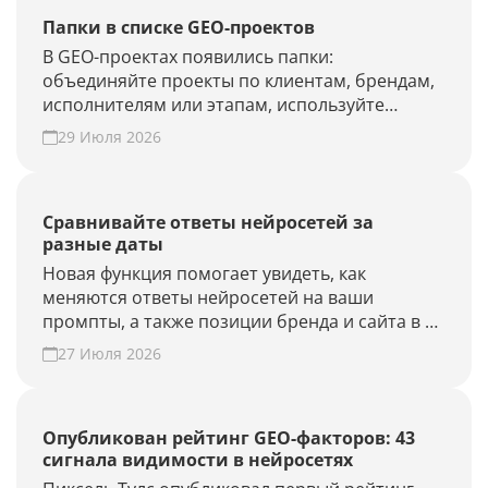
Папки в списке GEO-проектов
В GEO-проектах появились папки:
объединяйте проекты по клиентам, брендам,
исполнителям или этапам, используйте
фильтры и быстрее находите нужные.
29 Июля 2026
Наведите порядок в списке проектов.
Сравнивайте ответы нейросетей за
разные даты
Новая функция помогает увидеть, как
меняются ответы нейросетей на ваши
промпты, а также позиции бренда и сайта в AI-
выдаче.
27 Июля 2026
Опубликован рейтинг GEO-факторов: 43
сигнала видимости в нейросетях