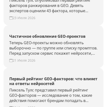
Пиксель Тулс опубликовал первый рейтинг
факторов ранжирования в GEO. Девять
экспертов оценили 43 фактора, которые
влияют на видимость бренда в AI-ответах.
23 Июля 2026
Частичное обновление GEO-проектов
Теперь GEO-проекты можно обновлять
выборочно — по группе или списку промптов.
Перед запуском сервис покажет нейросети,
объём проверки и расход лимитов. Проверьте
21 Июля 2026
новые запросы или результат GEO-работ без
полного апдейта.
Первый рейтинг GEO-факторов: что влияет
на ответы нейросетей
Пиксель Тулс представил первый рейтинг
GEO-факторов — исследование о том, какие
действия помогают брендам попадать в
ответы нейросетей.