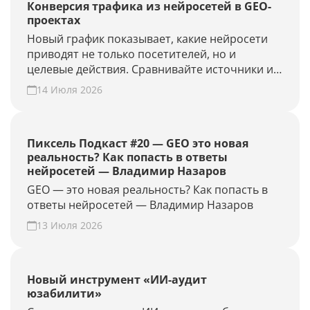
Конверсия трафика из нейросетей в GEO-
проектах
Новый график показывает, какие нейросети
приводят не только посетителей, но и
целевые действия. Сравнивайте источники и
периоды, находите точки роста. Создайте
14 Июля 2026
GEO-проект и проверьте конверсию своего
сайта из нейросетей.
Пиксель Подкаст #20 — GEO это новая
реальность? Как попасть в ответы
нейросетей — Владимир Назаров
GEO — это новая реальность? Как попасть в
ответы нейросетей — Владимир Назаров
13 Июля 2026
Новый инструмент «ИИ-аудит
юзабилити»