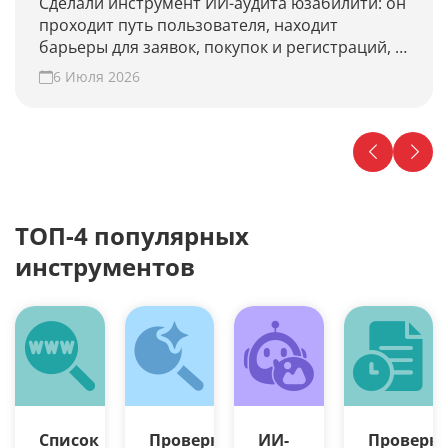
Сделали инструмент ИИ-аудита юзабилити: он
проходит путь пользователя, находит
барьеры для заявок, покупок и регистраций, и
предлагает гипотезы для роста конверсии.
6 Июля 2026
Проверьте свой сайт прямо сейчас!
ТОП-4 популярных
инструментов
Список
Проверка
ИИ-
Проверк