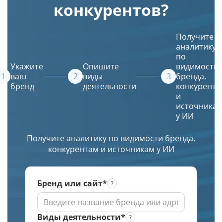
конкурентов?
и
входит
Просто
кэша
Google.
ли
введите
страницы
Получение
ваш
описание
в
Получите
списка
сайт
и
Яндексе
аналитику
URL
в их
искусственный
по
в
источники.
интеллект
Укажите
Опишите
видимости
ТОПе
(ИИ)
ваш
виды
бренда,
бренд
деятельности
конкурента
с
создаст
и
выбором
красивое
источника
региона
и
у ИИ
по
уникальное
заданной
изображение.
Получите аналитику по видимости бренда,
глубине
конкурентам и источникам у ИИ
проверки
Бренд или сайт*
Виды деятельности*