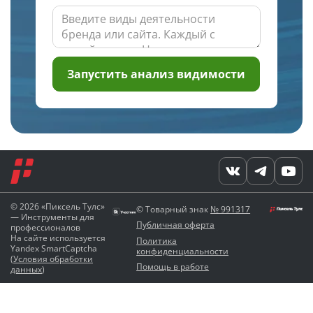
Запустить анализ видимости
© 2026 «Пиксель Тулс»
© Товарный знак
№ 991317
— Инструменты для
Публичная оферта
профессионалов
На сайте используется
Политика
Yandex SmartCaptcha
конфиденциальности
(
Условия обработки
Помощь в работе
данных
)