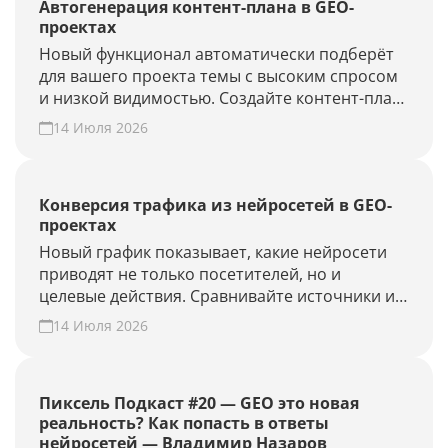
Автогенерация контент-плана в GEO-
проектах
Новый функционал автоматически подберёт
для вашего проекта темы с высоким спросом
и низкой видимостью. Создайте контент-план
за несколько минут и повысьте присутствие
14 Июля 2026
вашего бренда и сайта в ответах нейросетей.
Конверсия трафика из нейросетей в GEO-
проектах
Новый график показывает, какие нейросети
приводят не только посетителей, но и
целевые действия. Сравнивайте источники и
периоды, находите точки роста. Создайте
14 Июля 2026
GEO-проект и проверьте конверсию своего
сайта из нейросетей.
Пиксель Подкаст #20 — GEO это новая
реальность? Как попасть в ответы
нейросетей — Владимир Назаров