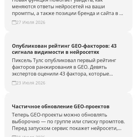
меняются ответы нейросетей на ваши
промпты, а также позиции бренда и сайта в AI-
выдаче.
27 Июля 2026
Опубликован рейтинг GEO-факторов: 43
сигнала видимости в нейросетях
Пиксель Тулс опубликовал первый рейтинг
факторов ранжирования в GEO. Девять
экспертов оценили 43 фактора, которые
влияют на видимость бренда в AI-ответах.
23 Июля 2026
Частичное обновление GEO-проектов
Теперь GEO-проекты можно обновлять
выборочно — по группе или списку промптов.
Перед запуском сервис покажет нейросети,
объём проверки и расход лимитов. Проверьте