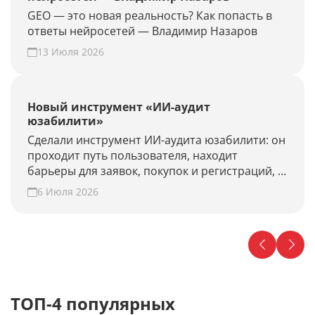
GEO — это новая реальность? Как попасть в
ответы нейросетей — Владимир Назаров
13 Июля 2026
Новый инструмент «ИИ-аудит
юзабилити»
Сделали инструмент ИИ-аудита юзабилити: он
проходит путь пользователя, находит
барьеры для заявок, покупок и регистраций, и
предлагает гипотезы для роста конверсии.
6 Июля 2026
Проверьте свой сайт прямо сейчас!
ТОП-4 популярных