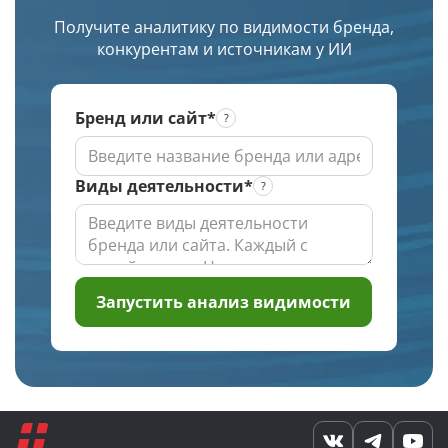
заданной
изображение.
Получите аналитику по видимости бренда,
глубине
конкурентам и источникам у ИИ
проверки
Бренд или сайт*
Виды деятельности*
Запустить анализ видимости