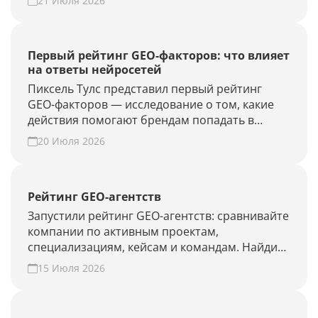
21 Июля 2026
новые запросы или результат GEO-работ без
полного апдейта.
Первый рейтинг GEO-факторов: что влияет
на ответы нейросетей
Пиксель Тулс представил первый рейтинг
GEO-факторов — исследование о том, какие
действия помогают брендам попадать в
ответы нейросетей.
20 Июля 2026
Рейтинг GEO-агентств
Запустили рейтинг GEO-агентств: сравнивайте
компании по активным проектам,
специализациям, кейсам и командам. Найдите
подрядчика для продвижения в ChatGPT,
15 Июля 2026
Алисе AI и Perplexity или добавьте своё
агентство.