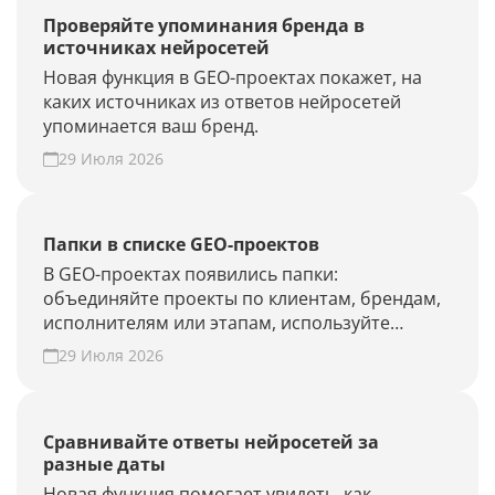
Проверяйте упоминания бренда в
источниках нейросетей
Новая функция в GEO-проектах покажет, на
каких источниках из ответов нейросетей
упоминается ваш бренд.
29 Июля 2026
Папки в списке GEO-проектов
В GEO-проектах появились папки:
объединяйте проекты по клиентам, брендам,
исполнителям или этапам, используйте
фильтры и быстрее находите нужные.
29 Июля 2026
Наведите порядок в списке проектов.
Сравнивайте ответы нейросетей за
разные даты
Новая функция помогает увидеть, как