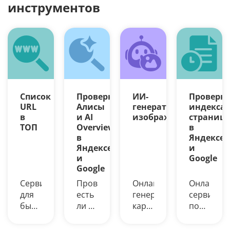
инструментов
Список
Проверка
ИИ-
Проверк
URL
Алисы
генератор
индекса
в
и AI
изображений
страниц
ТОП
Overview
в
в
Яндексе
Яндексе
и
и
Google
Google
Сервис
Проверьте,
Онлайн-
Онлайн-
для
есть
генерация
сервис
быстрой
ли в
картинок
поможет
выгрузки
Яндексе
из
узнать
ТОП-10
(Алисе)
текста
возраст