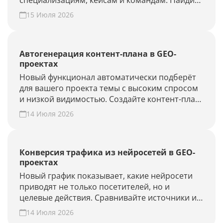
специализациям, кейсам и командам. Найдите
подрядчика для продвижения в ChatGPT,
15 Июля 2026
Алисе AI и Perplexity или добавьте своё
агентство.
Автогенерация контент-плана в GEO-
проектах
Новый функционал автоматически подберёт
для вашего проекта темы с высоким спросом
и низкой видимостью. Создайте контент-план
за несколько минут и повысьте присутствие
14 Июля 2026
вашего бренда и сайта в ответах нейросетей.
Конверсия трафика из нейросетей в GEO-
проектах
Новый график показывает, какие нейросети
приводят не только посетителей, но и
целевые действия. Сравнивайте источники и
периоды, находите точки роста. Создайте
14 Июля 2026
GEO-проект и проверьте конверсию своего