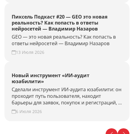
сайта из нейросетей.
Пиксель Подкаст #20 — GEO это новая
реальность? Как попасть в ответы
нейросетей — Владимир Назаров
GEO — это новая реальность? Как попасть в
ответы нейросетей — Владимир Назаров
13 Июля 2026
Новый инструмент «ИИ-аудит
юзабилити»
Сделали инструмент ИИ-аудита юзабилити: он
проходит путь пользователя, находит
барьеры для заявок, покупок и регистраций, и
предлагает гипотезы для роста конверсии.
6 Июля 2026
Проверьте свой сайт прямо сейчас!