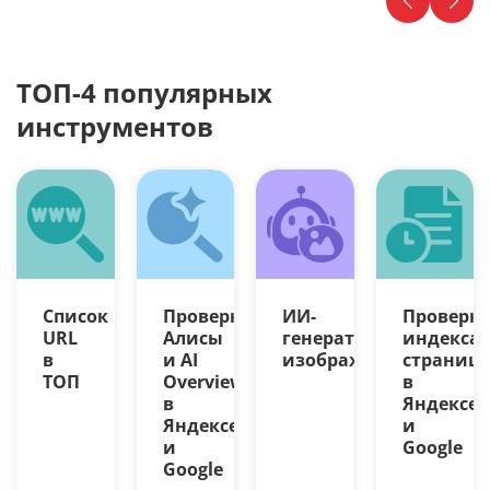
ТОП-4 популярных
инструментов
Список
Проверка
ИИ-
Проверк
URL
Алисы
генератор
индекса
в
и AI
изображений
страниц
ТОП
Overview
в
в
Яндексе
Яндексе
и
и
Google
Google