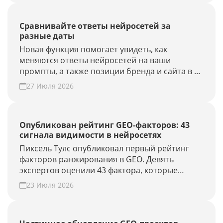
Сравнивайте ответы нейросетей за
разные даты
Новая функция помогает увидеть, как
меняются ответы нейросетей на ваши
промпты, а также позиции бренда и сайта в AI-
выдаче.
27 Июля 2026
Опубликован рейтинг GEO-факторов: 43
сигнала видимости в нейросетях
Пиксель Тулс опубликовал первый рейтинг
факторов ранжирования в GEO. Девять
экспертов оценили 43 фактора, которые
влияют на видимость бренда в AI-ответах.
23 Июля 2026