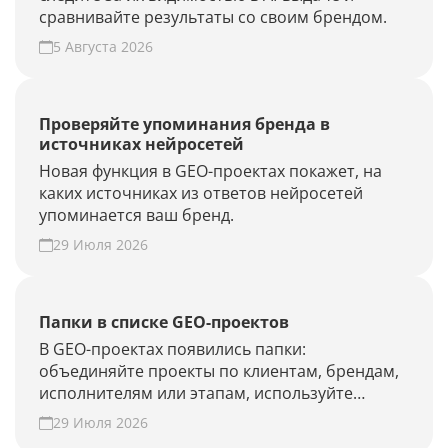
сравнивайте результаты со своим брендом.
5 Августа 2026
Проверяйте упоминания бренда в
источниках нейросетей
Новая функция в GEO-проектах покажет, на
каких источниках из ответов нейросетей
упоминается ваш бренд.
29 Июля 2026
Папки в списке GEO-проектов
В GEO-проектах появились папки:
объединяйте проекты по клиентам, брендам,
исполнителям или этапам, используйте
фильтры и быстрее находите нужные.
29 Июля 2026
Наведите порядок в списке проектов.