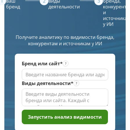
ТОПе
(ИИ)
ваш
виды
бренда,
бренд
деятельности
конкурента
с
создаст
и
выбором
красивое
источника
региона
и
у ИИ
по
уникальное
заданной
изображение.
Получите аналитику по видимости бренда,
глубине
конкурентам и источникам у ИИ
проверки
Бренд или сайт*
Виды деятельности*
Запустить анализ видимости