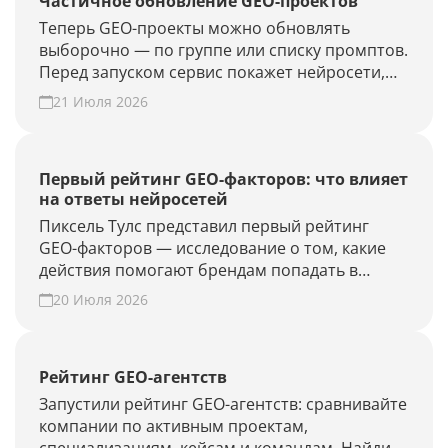
Частичное обновление GEO-проектов
Теперь GEO-проекты можно обновлять
выборочно — по группе или списку промптов.
Перед запуском сервис покажет нейросети,
объём проверки и расход лимитов. Проверьте
21 Июля 2026
новые запросы или результат GEO-работ без
полного апдейта.
Первый рейтинг GEO-факторов: что влияет
на ответы нейросетей
Пиксель Тулс представил первый рейтинг
GEO-факторов — исследование о том, какие
действия помогают брендам попадать в
ответы нейросетей.
20 Июля 2026
Рейтинг GEO-агентств
Запустили рейтинг GEO-агентств: сравнивайте
компании по активным проектам,