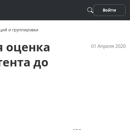
Войти
иций и группировки
я оценка
01 Апреля 2020
тента до
Песня
Стихотворение
Фанфики