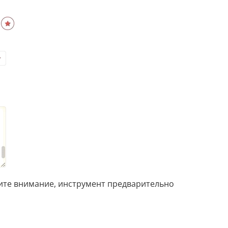
Распознать текст с картинки
Проанализировать изображение
Описать внешность человека на фото
Определить шрифт по фото
Найти место по фото
Перевести текст с фото
Определить птицу по фото
Определить гриб по фото
Определение типа лица по фото
ите внимание, инструмент предварительно
Тест
Курсовая