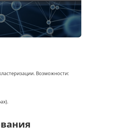
Досудебная претензия
Описание видео
Выступление
Описание компании
Объявление для авито
 кластеризации. Возможности:
Анализ данных
Анализ научных статей
ах).
Анализ произведения
ования
Анализ сайта