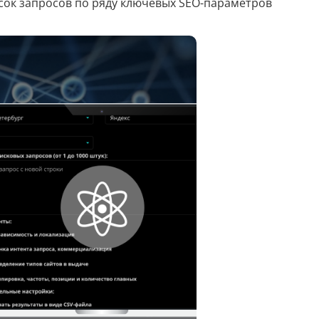
исок запросов по ряду ключевых SEO-параметров
Скрипты
Генератор html-кода
Редактирование
Разбить текст
Сравнить два текста
Должностная инструкция
Регламенты
Вакансия
Бизнес-процессы
Инструкция