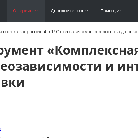
О сервисе
Дополнительно
Помощь
оценка запросов»: 4 в 1! От геозависимости и интента до поз
румент «Комплексна
т геозависимости и ин
овки
»