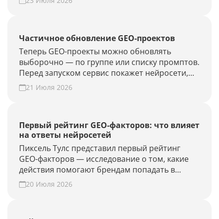
23 Июля 2026
Частичное обновление GEO-проектов
Теперь GEO-проекты можно обновлять
выборочно — по группе или списку промптов.
Перед запуском сервис покажет нейросети,
объём проверки и расход лимитов. Проверьте
21 Июля 2026
новые запросы или результат GEO-работ без
полного апдейта.
Первый рейтинг GEO-факторов: что влияет
на ответы нейросетей
Пиксель Тулс представил первый рейтинг
GEO-факторов — исследование о том, какие
действия помогают брендам попадать в
ответы нейросетей.
20 Июля 2026