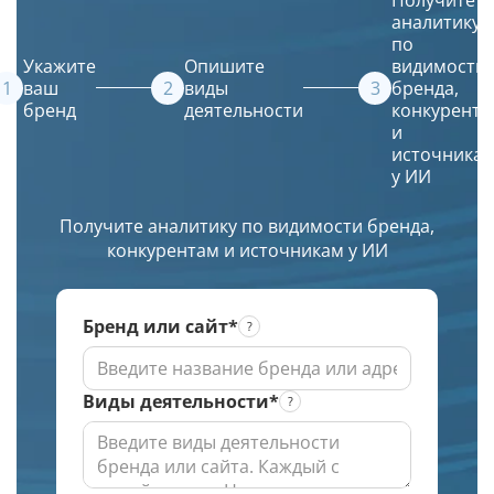
списка
сайт
и
Яндексе
аналитику
URL
в их
искусственный
по
в
источники.
интеллект
Укажите
Опишите
видимости
ТОПе
(ИИ)
ваш
виды
бренда,
бренд
деятельности
конкурента
с
создаст
и
выбором
красивое
источника
региона
и
у ИИ
по
уникальное
заданной
изображение.
Получите аналитику по видимости бренда,
глубине
конкурентам и источникам у ИИ
проверки
Бренд или сайт*
Виды деятельности*