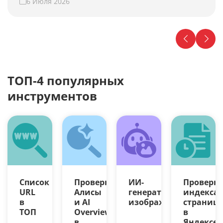
6 Июля 2026
Проверьте свой сайт прямо сейчас!
ТОП-4 популярных
инструментов
Список
Проверка
ИИ-
Проверк
URL
Алисы
генератор
индекса
в
и AI
изображений
страниц
ТОП
Overview
в
в
Яндексе