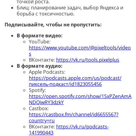
точкой роста.
Блиц: планирование задач, выбор Яндекса и
борьба с токсичностью.
Подписывайте, чтобы не пропустить:
В формате видео:
YouTube:
https://www.youtube.com/@pixeltools/video
s
ВКонтакте:
https://vk.ru/tools.pixelplus
В формате аудио:
Apple Podcasts:
https://podcasts.apple.com/us/podcast/
пиксель-подкаст/id1823055456
Spotify:
https://open.spotify.com/show/1SxPZenAmA
NDQiwRY3dzkY
Castbox:
https://castbox.fm/channel/id6655567?
country=ru
ВКонтакте:
https://vk.ru/podcasts-
141990443