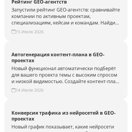
Рейтинг GEO-агентств
Запустили рейтинг GEO-агентств: сравнивайте
компании по активным проектам,
специализациям, кейсам и командам. Найдите
подрядчика для продвижения в ChatGPT,
15 Июля 2026
Алисе AI и Perplexity или добавьте своё
агентство.
Автогенерация контент-плана в GEO-
проектах
Новый функционал автоматически подберёт
для вашего проекта темы с высоким спросом
и низкой видимостью. Создайте контент-план
за несколько минут и повысьте присутствие
14 Июля 2026
вашего бренда и сайта в ответах нейросетей.
Конверсия трафика из нейросетей в GEO-
проектах
Новый график показывает, какие нейросети