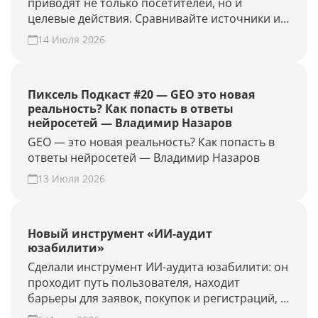
приводят не только посетителей, но и
целевые действия. Сравнивайте источники и
периоды, находите точки роста. Создайте
14 Июля 2026
GEO-проект и проверьте конверсию своего
сайта из нейросетей.
Пиксель Подкаст #20 — GEO это новая
реальность? Как попасть в ответы
нейросетей — Владимир Назаров
GEO — это новая реальность? Как попасть в
ответы нейросетей — Владимир Назаров
13 Июля 2026
Новый инструмент «ИИ-аудит
юзабилити»
Сделали инструмент ИИ-аудита юзабилити: он
проходит путь пользователя, находит
барьеры для заявок, покупок и регистраций, и
предлагает гипотезы для роста конверсии.