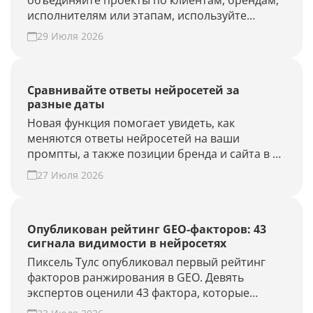
объединяйте проекты по клиентам, брендам,
исполнителям или этапам, используйте
фильтры и быстрее находите нужные.
29 Июля 2026
Наведите порядок в списке проектов.
Сравнивайте ответы нейросетей за
разные даты
Новая функция помогает увидеть, как
меняются ответы нейросетей на ваши
промпты, а также позиции бренда и сайта в AI-
выдаче.
27 Июля 2026
Опубликован рейтинг GEO-факторов: 43
сигнала видимости в нейросетях
Пиксель Тулс опубликовал первый рейтинг
факторов ранжирования в GEO. Девять
экспертов оценили 43 фактора, которые
влияют на видимость бренда в AI-ответах.