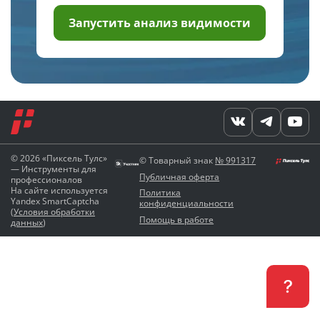
Запустить анализ видимости
© 2026 «Пиксель Тулс»
© Товарный знак
№ 991317
— Инструменты для
Публичная оферта
профессионалов
На сайте используется
Политика
Yandex SmartCaptcha
конфиденциальности
(
Условия обработки
Помощь в работе
данных
)