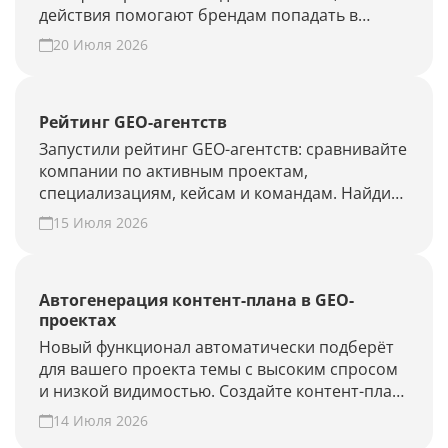
действия помогают брендам попадать в
ответы нейросетей.
20 Июля 2026
Рейтинг GEO-агентств
Запустили рейтинг GEO-агентств: сравнивайте
компании по активным проектам,
специализациям, кейсам и командам. Найдите
подрядчика для продвижения в ChatGPT,
15 Июля 2026
Алисе AI и Perplexity или добавьте своё
агентство.
Автогенерация контент-плана в GEO-
проектах
Новый функционал автоматически подберёт
для вашего проекта темы с высоким спросом
и низкой видимостью. Создайте контент-план
за несколько минут и повысьте присутствие
14 Июля 2026
вашего бренда и сайта в ответах нейросетей.