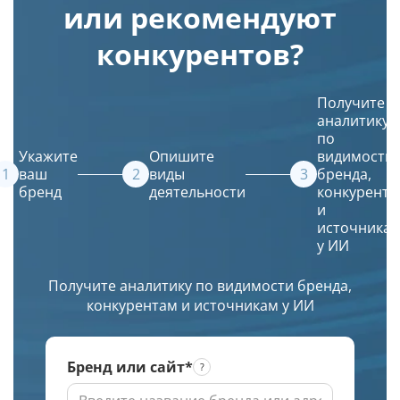
или рекомендуют
в
запросам
Leonardo
и
Яндекс
и
AI.
дату
конкурентов?
и
входит
Просто
кэша
Google.
ли
введите
страницы
Получение
ваш
описание
в
Получите
списка
сайт
и
Яндексе
аналитику
URL
в их
искусственный
по
в
источники.
интеллект
Укажите
Опишите
видимости
ТОПе
(ИИ)
ваш
виды
бренда,
бренд
деятельности
конкурента
с
создаст
и
выбором
красивое
источника
региона
и
у ИИ
по
уникальное
заданной
изображение.
Получите аналитику по видимости бренда,
глубине
конкурентам и источникам у ИИ
проверки
Бренд или сайт*