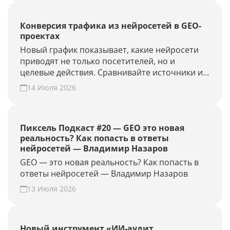
Конверсия трафика из нейросетей в GEO-
проектах
Новый график показывает, какие нейросети
приводят не только посетителей, но и
целевые действия. Сравнивайте источники и
периоды, находите точки роста. Создайте
14 Июля 2026
GEO-проект и проверьте конверсию своего
сайта из нейросетей.
Пиксель Подкаст #20 — GEO это новая
реальность? Как попасть в ответы
нейросетей — Владимир Назаров
GEO — это новая реальность? Как попасть в
ответы нейросетей — Владимир Назаров
13 Июля 2026
Новый инструмент «ИИ-аудит