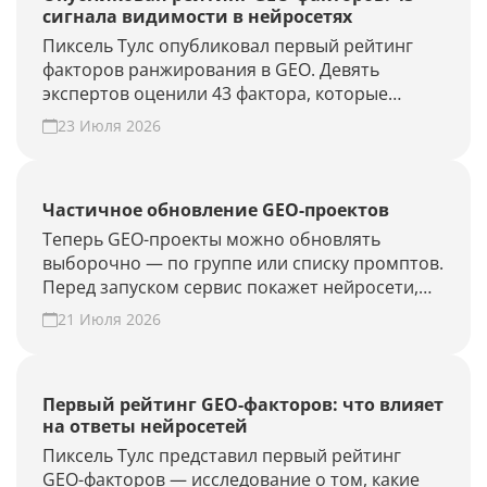
сигнала видимости в нейросетях
Пиксель Тулс опубликовал первый рейтинг
факторов ранжирования в GEO. Девять
экспертов оценили 43 фактора, которые
влияют на видимость бренда в AI-ответах.
23 Июля 2026
Частичное обновление GEO-проектов
Теперь GEO-проекты можно обновлять
выборочно — по группе или списку промптов.
Перед запуском сервис покажет нейросети,
объём проверки и расход лимитов. Проверьте
21 Июля 2026
новые запросы или результат GEO-работ без
полного апдейта.
Первый рейтинг GEO-факторов: что влияет
на ответы нейросетей
Пиксель Тулс представил первый рейтинг
GEO-факторов — исследование о том, какие