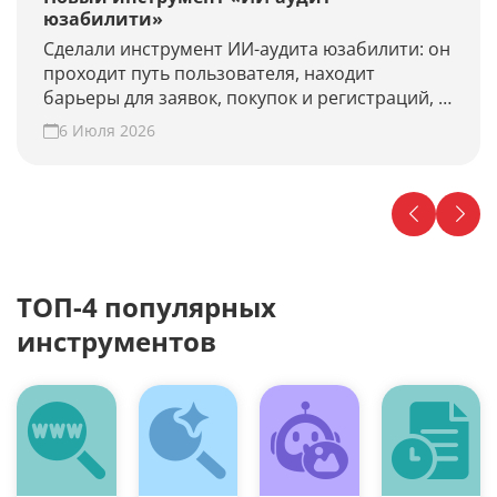
юзабилити»
Сделали инструмент ИИ-аудита юзабилити: он
проходит путь пользователя, находит
барьеры для заявок, покупок и регистраций, и
предлагает гипотезы для роста конверсии.
6 Июля 2026
Проверьте свой сайт прямо сейчас!
ТОП-4 популярных
инструментов