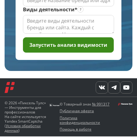
Виды деятельности*
Запустить анализ видимости
© 2026 «Пиксель Тулс»
© Товарный знак
№ 991317
— Инструменты для
Публичная оферта
профессионалов
На сайте используется
Политика
Yandex SmartCaptcha
конфиденциальности
(
Условия обработки
Помощь в работе
данных
)