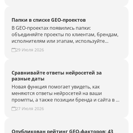
Папки в списке GEO-проектов
В GEO-проектах появились папки:
объединяйте проекты по клиентам, брендам,
исполнителям или этапам, используйте
фильтры и быстрее находите нужные.
29 Июля 2026
Наведите порядок в списке проектов.
Сравнивайте ответы нейросетей за
разные даты
Новая функция помогает увидеть, как
меняются ответы нейросетей на ваши
промпты, а также позиции бренда и сайта в AI-
выдаче.
27 Июля 2026
Опубликован рейтинг GEO-факторов: 43