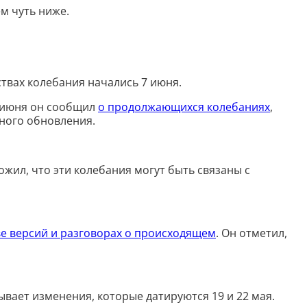
Досудебная претензия
м чуть ниже.
Описание видео
Выступление
твах колебания начались 7 июня.
9 июня он сообщил
о продолжающихся колебаниях
,
нного обновления.
Описание компании
Объявление для авито
жил, что эти колебания могут быть связаны с
Анализ данных
Анализ научных статей
е версий и разговорах о происходящем
. Он отметил,
Анализ произведения
Анализ сайта
ывает изменения, которые датируются 19 и 22 мая.