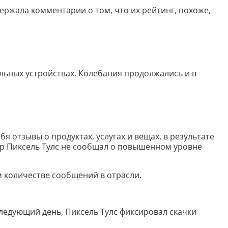
Анализ таблиц
держала комментарии о том, что их рейтинг, похоже,
Сравнительный анализ
Анализ диаграммы
ильных устройствах. Колебания продолжались и в
Идеи для рисования
Идеи для фэнтези
Идеи
я отзывы о продуктах, услугах и вещах, в результате
тр Пиксель Тулс не сообщал о повышенном уровне
Определить болезнь растения по фото
Описать картинку
м количестве сообщений в отрасли.
Распознать рукописный текст
Определить объект на фото
следующий день, Пиксель Тулс фиксировал скачки