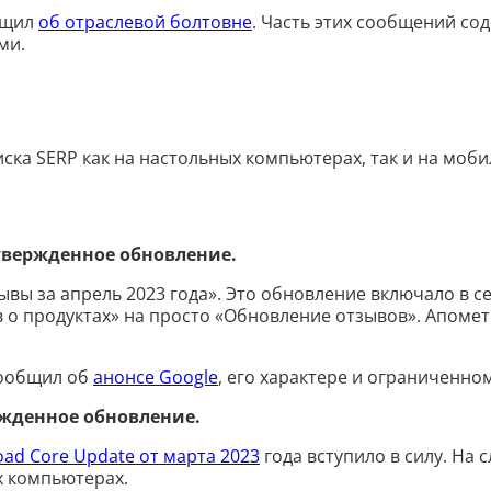
общил
об отраслевой болтовне
. Часть этих сообщений со
ми.
иска SERP как на настольных компьютерах, так и на моб
твержденное обновление.
вы за апрель 2023 года». Это обновление включало в себ
в о продуктах» на просто «Обновление отзывов». Апоме
сообщил об
анонсе Google
, его характере и ограниченно
ржденное обновление.
ad Core Update от марта 2023
года вступило в силу. На 
х компьютерах.