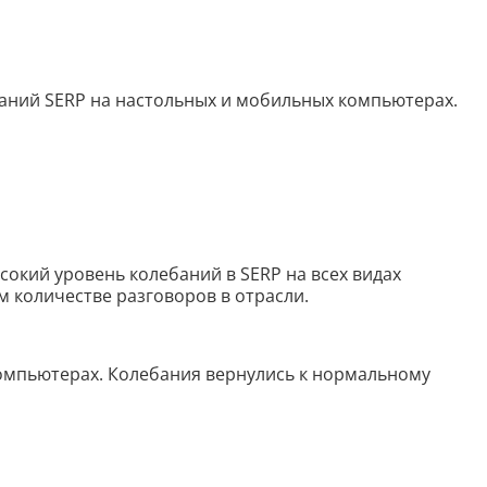
Распознать текст с картинки
Проанализировать изображение
Описать внешность человека на фото
ебаний SERP на настольных и мобильных компьютерах.
Определить шрифт по фото
Найти место по фото
Перевести текст с фото
Определить птицу по фото
сокий уровень колебаний в SERP на всех видах
Определить гриб по фото
м количестве разговоров в отрасли.
Определение типа лица по фото
 компьютерах. Колебания вернулись к нормальному
Тест
Курсовая