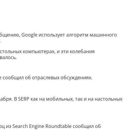
Дипломная работа
Список литературы
Конспект
ообщению, Google использует алгоритм машинного
.
Меню
настольных компьютерах, и эти колебания
валось.
Cостав косметики
План тренировок
же сообщил об отраслевых обсуждениях.
Рецепт
абря. В SERP как на мобильных, так и на настольных
Решение теста по фото
Информатика
рц из Search Engine Roundtable сообщил об