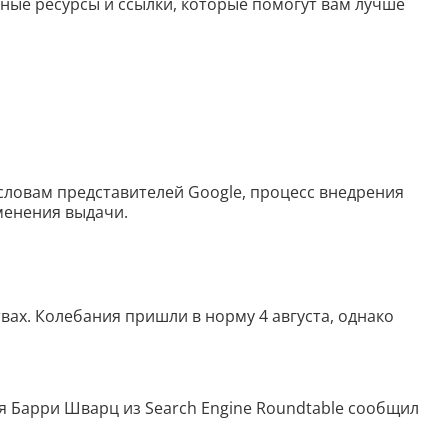
ые ресурсы и ссылки, которые помогут вам лучше
Скрипты
Генератор html-кода
Редактирование
Разбить текст
 словам представителей Google, процесс внедрения
Сравнить два текста
зменения выдачи.
Должностная инструкция
Регламенты
вах. Колебания пришли в норму 4 августа, однако
Вакансия
Бизнес-процессы
я Барри Шварц из Search Engine Roundtable сообщил
Инструкция