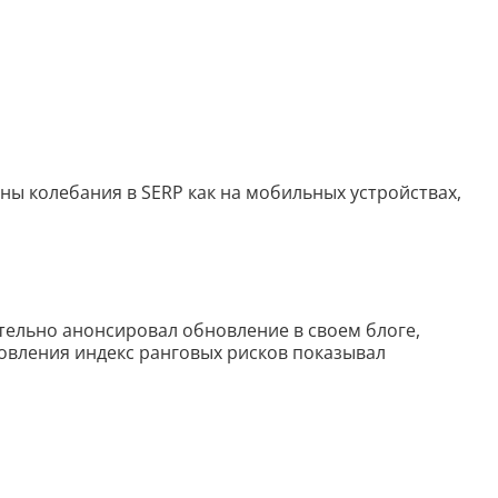
Генерация контента с помощью
нейросети
ны колебания в SERP как на мобильных устройствах,
ительно анонсировал обновление в своем блоге,
новления индекс ранговых рисков показывал