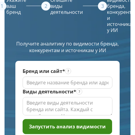
ТОПе
(ИИ)
ваш
виды
бренда,
бренд
деятельности
конкурента
с
создаст
и
выбором
красивое
источника
региона
и
у ИИ
по
уникальное
заданной
изображение.
Получите аналитику по видимости бренда,
глубине
конкурентам и источникам у ИИ
проверки
Бренд или сайт*
Виды деятельности*
Запустить анализ видимости