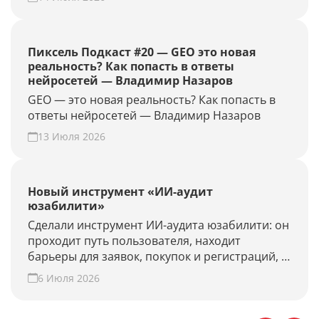
GEO-проект и проверьте конверсию своего
сайта из нейросетей.
Пиксель Подкаст #20 — GEO это новая
реальность? Как попасть в ответы
нейросетей — Владимир Назаров
GEO — это новая реальность? Как попасть в
ответы нейросетей — Владимир Назаров
13 Июля 2026
Новый инструмент «ИИ-аудит
юзабилити»
Сделали инструмент ИИ-аудита юзабилити: он
проходит путь пользователя, находит
барьеры для заявок, покупок и регистраций, и
предлагает гипотезы для роста конверсии.
6 Июля 2026
Проверьте свой сайт прямо сейчас!