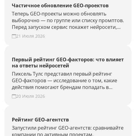
Частичное обновление GEO-проектов
Теперь GEO-проекты можно обновлять
выборочно — по группе или списку промптов.
Перед запуском сервис покажет нейросети,
объём проверки и расход лимитов. Проверьте
21 Июля 2026
новые запросы или результат GEO-работ без
полного апдейта.
Первый рейтинг GEO-факторов: что влияет
на ответы нейросетей
Пиксель Тулс представил первый рейтинг
GEO-факторов — исследование о том, какие
действия помогают брендам попадать в
ответы нейросетей.
20 Июля 2026
Рейтинг GEO-агентств
Запустили рейтинг GEO-агентств: сравнивайте
компании по активным проектам,