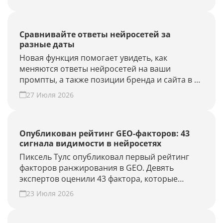
Наведите порядок в списке проектов.
Сравнивайте ответы нейросетей за
разные даты
Новая функция помогает увидеть, как
меняются ответы нейросетей на ваши
промпты, а также позиции бренда и сайта в AI-
выдаче.
27 Июля 2026
Опубликован рейтинг GEO-факторов: 43
сигнала видимости в нейросетях
Пиксель Тулс опубликовал первый рейтинг
факторов ранжирования в GEO. Девять
экспертов оценили 43 фактора, которые
влияют на видимость бренда в AI-ответах.
23 Июля 2026