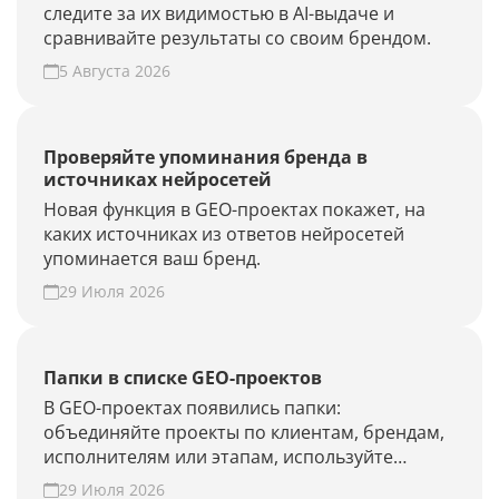
следите за их видимостью в AI-выдаче и
сравнивайте результаты со своим брендом.
5 Августа 2026
Проверяйте упоминания бренда в
источниках нейросетей
Новая функция в GEO-проектах покажет, на
каких источниках из ответов нейросетей
упоминается ваш бренд.
29 Июля 2026
Папки в списке GEO-проектов
В GEO-проектах появились папки:
объединяйте проекты по клиентам, брендам,
исполнителям или этапам, используйте
фильтры и быстрее находите нужные.
29 Июля 2026