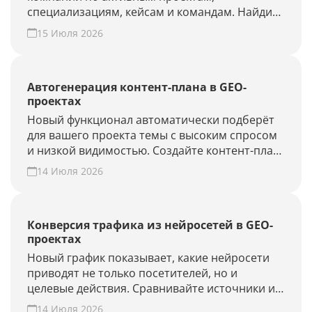
специализациям, кейсам и командам. Найдите
подрядчика для продвижения в ChatGPT,
15 Июля 2026
Алисе AI и Perplexity или добавьте своё
агентство.
Автогенерация контент-плана в GEO-
проектах
Новый функционал автоматически подберёт
для вашего проекта темы с высоким спросом
и низкой видимостью. Создайте контент-план
за несколько минут и повысьте присутствие
14 Июля 2026
вашего бренда и сайта в ответах нейросетей.
Конверсия трафика из нейросетей в GEO-
проектах
Новый график показывает, какие нейросети
приводят не только посетителей, но и
целевые действия. Сравнивайте источники и
периоды, находите точки роста. Создайте
14 Июля 2026