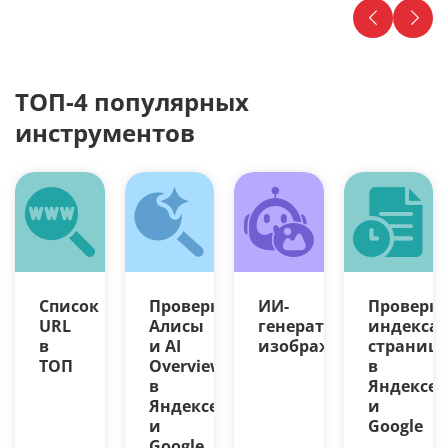
ТОП-4 популярных
инструментов
Список
Проверка
ИИ-
Проверк
URL
Алисы
генератор
индекса
в
и AI
изображений
страниц
ТОП
Overview
в
в
Яндексе
Яндексе
и
и
Google
Google