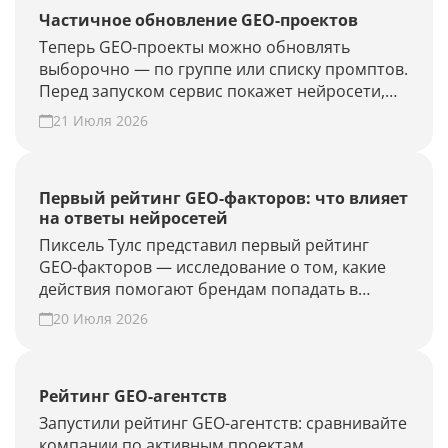
Частичное обновление GEO-проектов
Теперь GEO-проекты можно обновлять
выборочно — по группе или списку промптов.
Перед запуском сервис покажет нейросети,
объём проверки и расход лимитов. Проверьте
21 Июля 2026
новые запросы или результат GEO-работ без
полного апдейта.
Первый рейтинг GEO-факторов: что влияет
на ответы нейросетей
Пиксель Тулс представил первый рейтинг
GEO-факторов — исследование о том, какие
действия помогают брендам попадать в
ответы нейросетей.
20 Июля 2026
Рейтинг GEO-агентств
Запустили рейтинг GEO-агентств: сравнивайте
компании по активным проектам,