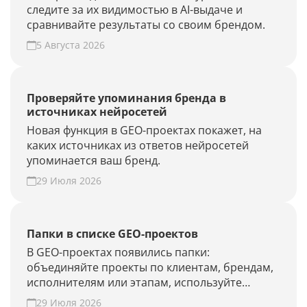
следите за их видимостью в AI-выдаче и
сравнивайте результаты со своим брендом.
5 Августа 2026
Проверяйте упоминания бренда в
источниках нейросетей
Новая функция в GEO-проектах покажет, на
каких источниках из ответов нейросетей
упоминается ваш бренд.
29 Июля 2026
Папки в списке GEO-проектов
В GEO-проектах появились папки:
объединяйте проекты по клиентам, брендам,
исполнителям или этапам, используйте
фильтры и быстрее находите нужные.
29 Июля 2026