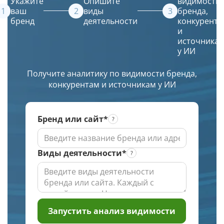
Укажите
Опишите
видимости
ТОПе
(ИИ)
ваш
виды
бренда,
бренд
деятельности
конкурента
с
создаст
и
выбором
красивое
источника
региона
и
у ИИ
по
уникальное
заданной
изображение.
Получите аналитику по видимости бренда,
глубине
конкурентам и источникам у ИИ
проверки
Бренд или сайт*
Виды деятельности*
Запустить анализ видимости