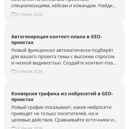
специализациям, кейсам и командам. Найдите
подрядчика для продвижения в ChatGPT,
15 Июля 2026
Алисе AI и Perplexity или добавьте своё
агентство.
Автогенерация контент-плана в GEO-
проектах
Новый функционал автоматически подберёт
для вашего проекта темы с высоким спросом
и низкой видимостью. Создайте контент-план
за несколько минут и повысьте присутствие
14 Июля 2026
вашего бренда и сайта в ответах нейросетей.
Конверсия трафика из нейросетей в GEO-
проектах
Новый график показывает, какие нейросети
приводят не только посетителей, но и
целевые действия. Сравнивайте источники и
периоды, находите точки роста. Создайте
14 Июля 2026