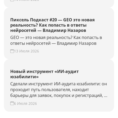
GEO-проект и проверьте конверсию своего
сайта из нейросетей.
Пиксель Подкаст #20 — GEO это новая
реальность? Как попасть в ответы
нейросетей — Владимир Назаров
GEO — это новая реальность? Как попасть в
ответы нейросетей — Владимир Назаров
13 Июля 2026
Новый инструмент «ИИ-аудит
юзабилити»
Сделали инструмент ИИ-аудита юзабилити: он
проходит путь пользователя, находит
барьеры для заявок, покупок и регистраций, и
предлагает гипотезы для роста конверсии.
6 Июля 2026
Проверьте свой сайт прямо сейчас!