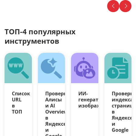
ТОП-4 популярных
инструментов
Список
Проверка
ИИ-
Проверк
URL
Алисы
генератор
индекса
в
и AI
изображений
страниц
ТОП
Overview
в
в
Яндексе
Яндексе
и
и
Google
Google