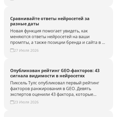
Наведите порядок в списке проектов.
Сравнивайте ответы нейросетей за
разные даты
Новая функция помогает увидеть, как
меняются ответы нейросетей на ваши
промпты, а также позиции бренда и сайта в AI-
выдаче.
27 Июля 2026
Опубликован рейтинг GEO-факторов: 43
сигнала видимости в нейросетях
Пиксель Тулс опубликовал первый рейтинг
факторов ранжирования в GEO. Девять
экспертов оценили 43 фактора, которые
влияют на видимость бренда в AI-ответах.
23 Июля 2026