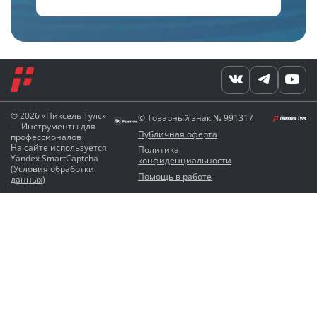
© 2026 «Пиксель Тулс»
© Товарный знак
№ 991317
— Инструменты для
Публичная оферта
профессионалов
На сайте используется
Политика
Yandex SmartCaptcha
конфиденциальности
(
Условия обработки
Помощь в работе
данных
)