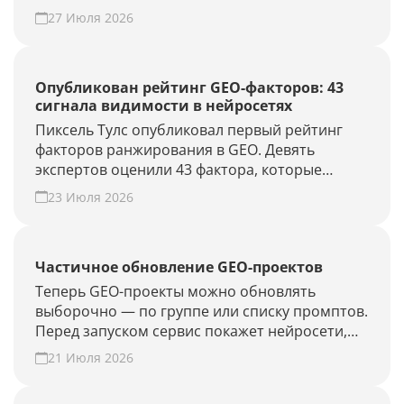
выдаче.
27 Июля 2026
Опубликован рейтинг GEO-факторов: 43
сигнала видимости в нейросетях
Пиксель Тулс опубликовал первый рейтинг
факторов ранжирования в GEO. Девять
экспертов оценили 43 фактора, которые
влияют на видимость бренда в AI-ответах.
23 Июля 2026
Частичное обновление GEO-проектов
Теперь GEO-проекты можно обновлять
выборочно — по группе или списку промптов.
Перед запуском сервис покажет нейросети,
объём проверки и расход лимитов. Проверьте
21 Июля 2026
новые запросы или результат GEO-работ без
полного апдейта.