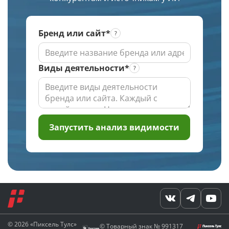
проверки
Бренд или сайт*
Виды деятельности*
Запустить анализ видимости
© 2026 «Пиксель Тулс»
© Товарный знак
№ 991317