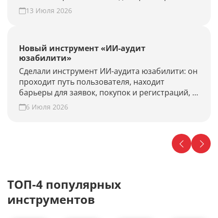
13 Июля 2026
Новый инструмент «ИИ-аудит
юзабилити»
Сделали инструмент ИИ-аудита юзабилити: он
проходит путь пользователя, находит
барьеры для заявок, покупок и регистраций, и
предлагает гипотезы для роста конверсии.
6 Июля 2026
Проверьте свой сайт прямо сейчас!
ТОП-4 популярных
инструментов