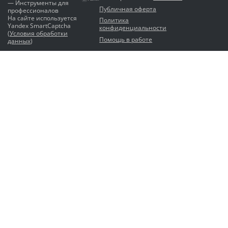
— Инструменты для
Публичная оферта
профессионалов
На сайте используется
Политика
Yandex SmartCaptcha
конфиденциальности
(
Условия обработки
Помощь в работе
данных
)