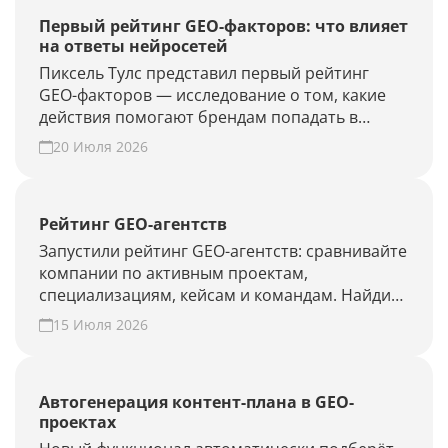
Первый рейтинг GEO-факторов: что влияет
на ответы нейросетей
Пиксель Тулс представил первый рейтинг
GEO-факторов — исследование о том, какие
действия помогают брендам попадать в
ответы нейросетей.
20 Июля 2026
Рейтинг GEO-агентств
Запустили рейтинг GEO-агентств: сравнивайте
компании по активным проектам,
специализациям, кейсам и командам. Найдите
подрядчика для продвижения в ChatGPT,
15 Июля 2026
Алисе AI и Perplexity или добавьте своё
агентство.
Автогенерация контент-плана в GEO-
проектах