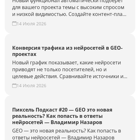
Новый функционал автоматически подберёт
для вашего проекта темы с высоким спросом
и низкой видимостью. Создайте контент-план
за несколько минут и повысьте присутствие
14 Июля 2026
вашего бренда и сайта в ответах нейросетей.
Конверсия трафика из нейросетей в GEO-
проектах
Новый график показывает, какие нейросети
приводят не только посетителей, но и
целевые действия. Сравнивайте источники и
периоды, находите точки роста. Создайте
14 Июля 2026
GEO-проект и проверьте конверсию своего
сайта из нейросетей.
Пиксель Подкаст #20 — GEO это новая
реальность? Как попасть в ответы
нейросетей — Владимир Назаров
GEO — это новая реальность? Как попасть в
ответы нейросетей — Владимир Назаров