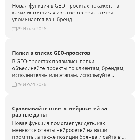
Новая функция в GEO-проектах покажет, на
каких источниках из ответов нейросетей
упоминается ваш бренд.
29 Июля 2026
Папки в списке GEO-проектов
В GEO-проектах появились папки:
объединяйте проекты по клиентам, брендам,
исполнителям или этапам, используйте
фильтры и быстрее находите нужные.
29 Июля 2026
Наведите порядок в списке проектов.
Сравнивайте ответы нейросетей за
разные даты
Новая функция помогает увидеть, как
меняются ответы нейросетей на ваши
промпты, а также позиции бренда и сайта в AI-