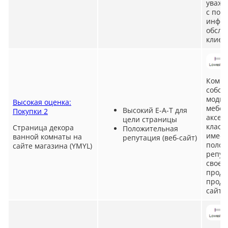
уважа
с под
инфор
обслу
клиен
Компа
собст
модно
Высокая оценка:
мебел
Высокий E-A-T для
Покупки 2
аксес
цели страницы
класс
Страница декора
Положительная
имеет
ванной комнаты на
репутация (веб-сайт)
полож
сайте магазина (YMYL)
репут
своей
проду
прода
сайте