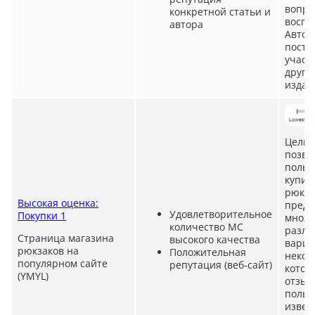
вопро
конкретной статьи и
воспи
автора
Автор
посто
участ
други
издан
Цель 
позво
польз
купит
рюкза
Высокая оценка:
предс
Удовлетворительное
Покупки 1
множе
количество MC
разли
Страница магазина
высокого качества
вариа
рюкзаков на
Положительная
некот
популярном сайте
репутация (веб-сайт)
котор
(YMYL)
отзы
польз
извес