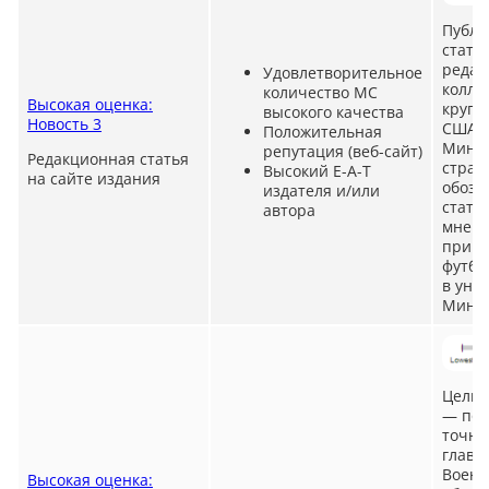
Публи
стать
редак
Удовлетворительное
колле
количество MC
Высокая оценка:
крупн
высокого качества
Новость 3
США в
Положительная
Минне
репутация (веб-сайт)
Редакционная статья
стран
Высокий E-A-T
на сайте издания
обозн
издателя и/или
стать
автора
мнени
приве
футбо
в уни
Минне
Цель 
— пок
точно
главн
Военн
Высокая оценка: