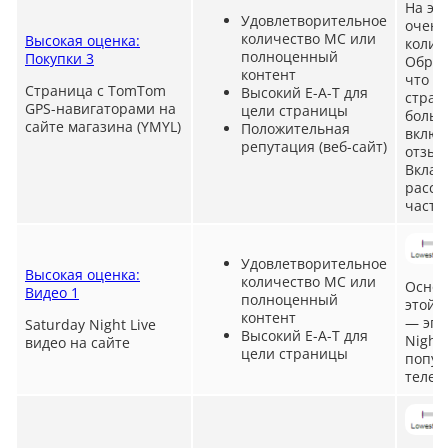
На эт
Удовлетворительное
очень
количество MC или
Высокая оценка:
колич
полноценный
Покупки 3
Обрат
контент
что в
Страница с TomTom
Высокий E-A-T для
стран
GPS-навигаторами на
цели страницы
больш
сайте магазина (YMYL)
Положительная
включ
репутация (веб-сайт)
отзыв
Вклад
рассм
часть
Удовлетворительное
Высокая оценка:
количество MC или
Основ
Видео 1
полноценный
этой 
контент
— эпи
Saturday Night Live
Высокий E-A-T для
Night 
видео на сайте
цели страницы
попул
телев