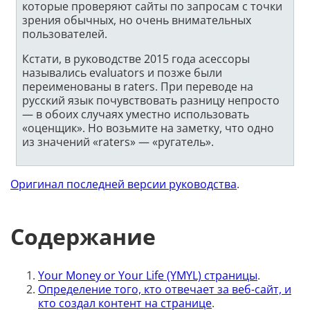
которые проверяют сайты по запросам с точки
зрения обычных, но очень внимательных
пользователей.
Кстати, в руководстве 2015 года асессоры
назывались evaluators и позже были
переименованы в raters. При переводе на
русский язык почувствовать разницу непросто
— в обоих случаях уместно использовать
«оценщик». Но возьмите на заметку, что одно
из значений «raters» — «ругатель».
Оригинал последней версии руководства
.
Содержание
Your Money or Your Life (YMYL) страницы
.
Определение того, кто отвечает за веб-сайт, и
кто создал контент на странице
.