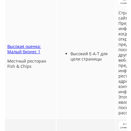
Стран
сайте
Предс
инфор
когда
откры
предл
Высокая оценка:
посет
Малый бизнес 1
Высокий E-A-T для
други
цели страницы
веб-с
Местный ресторан
предс
Fish & Chips
инфор
ресто
адрес
конта
инфор
Этот 
являе
поско
расск