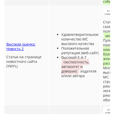
событ
Стать
газет
получ
Удовлетворительное
множ
количество MC
Пулит
высокого качества
Высокая оценка:
прем
Положительная
Новость 2
хорош
репутация (веб-сайт)
благо
Статья на странице
Высокий E-A-T
журна
новостного сайта
(экспертность,
рассл
(YMYL)
авторитет и
Мног
доверие)
издателя
высок
и/или автора
MC. Х
стран
рекла
легко 
рекла
обозн