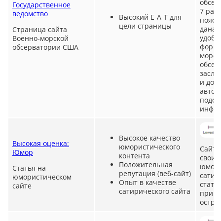
обсер
Государственное
7 раз
ведомство
Высокий E-A-T для
пояса
цели страницы
дана 
Страница сайта
удобн
Военно-морской
форма
обсерватории США
морск
обсер
заслу
и дос
автор
подоб
инфор
Высокое качество
Высокая оценка:
юмористического
Сайт 
Юмор
контента
своим
Положительная
юмори
Статья на
репутация (веб-сайт)
сатир
юмористическом
Опыт в качестве
стать
сайте
сатирического сайта
приме
остро