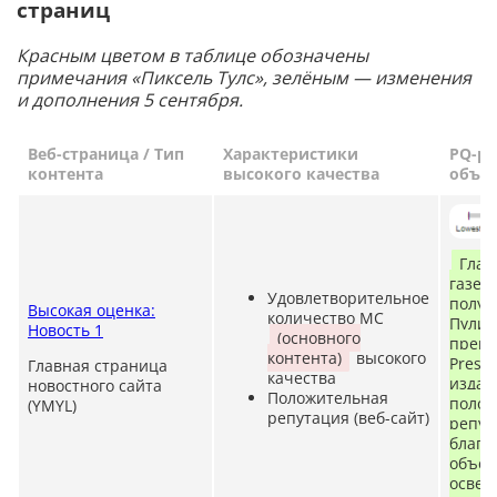
страниц
Красным цветом в таблице обозначены
примечания «Пиксель Тулс», зелёным — изменения
и дополнения 5 сентября.
Веб-страница / Тип
Характеристики
PQ-ре
контента
высокого качества
объя
Глав
газет
Удовлетворительное
получ
Высокая оценка:
количество MC
Пулит
Новость 1
(основного
преми
контента)
высокого
Press 
Главная страница
качества
издан
новостного сайта
Положительная
полож
(YMYL)
репутация (веб-сайт)
репу
благо
объек
осве