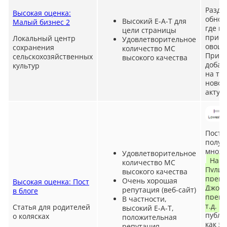
Разде
Высокая оценка:
обнов
Высокий E-A-T для
Малый бизнес 2
где м
цели страницы
приоб
Локальный центр
Удовлетворительное
овощи
сохранения
количество MC
Приме
сельскохозяйственных
высокого качества
добавл
культур
на то
новос
актуа
Пост в
полу
множе
Удовлетворительное
Напр
количество MC
Пулит
высокого качества
прем
Очень хорошая
Высокая оценка: Пост
Джорд
репутация (веб-сайт)
в блоге
преми
В частности,
т.д.
А
Статья для родителей
высокий E-A-T,
публи
о колясках
положительная
как э
репутация