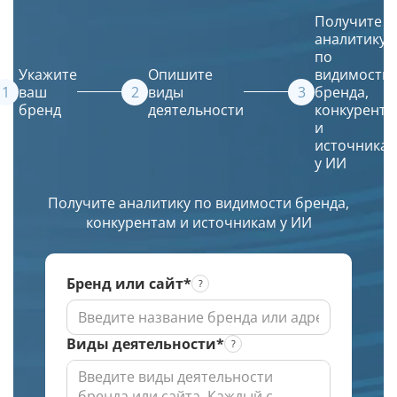
Получение
ваш
описание
в
Получите
списка
сайт
и
Яндексе
аналитику
URL
в их
искусственный
по
в
источники.
интеллект
Укажите
Опишите
видимости
ТОПе
(ИИ)
ваш
виды
бренда,
бренд
деятельности
конкурента
с
создаст
и
выбором
красивое
источника
региона
и
у ИИ
по
уникальное
заданной
изображение.
Получите аналитику по видимости бренда,
глубине
конкурентам и источникам у ИИ
проверки
Бренд или сайт*
Виды деятельности*