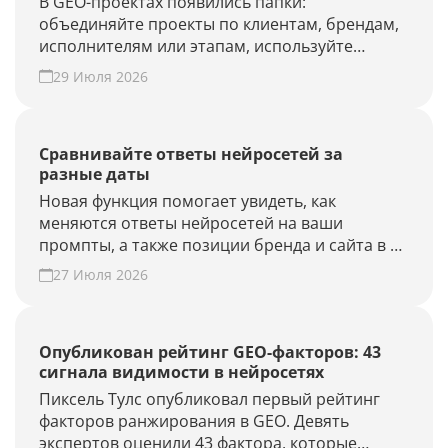
В GEO-проектах появились папки:
объединяйте проекты по клиентам, брендам,
исполнителям или этапам, используйте
фильтры и быстрее находите нужные.
29 Июля 2026
Наведите порядок в списке проектов.
Сравнивайте ответы нейросетей за
разные даты
Новая функция помогает увидеть, как
меняются ответы нейросетей на ваши
промпты, а также позиции бренда и сайта в AI-
выдаче.
27 Июля 2026
Опубликован рейтинг GEO-факторов: 43
сигнала видимости в нейросетях
Пиксель Тулс опубликовал первый рейтинг
факторов ранжирования в GEO. Девять
экспертов оценили 43 фактора, которые