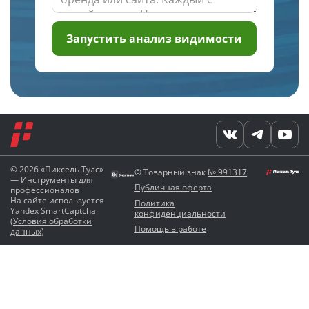
Запустить анализ видимости
© 2026 «Пиксель Тулс»
© Товарный знак
№ 991317
— Инструменты для
Публичная оферта
профессионалов
На сайте используется
Политика
Yandex SmartCaptcha
конфиденциальности
(
Условия обработки
Помощь в работе
данных
)