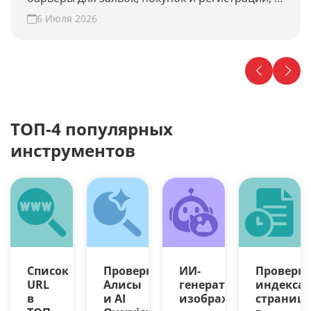
предлагает гипотезы для роста конверсии.
6 Июля 2026
Проверьте свой сайт прямо сейчас!
ТОП-4 популярных
инструментов
Список
Проверка
ИИ-
Проверк
URL
Алисы
генератор
индекса
в
и AI
изображений
страниц