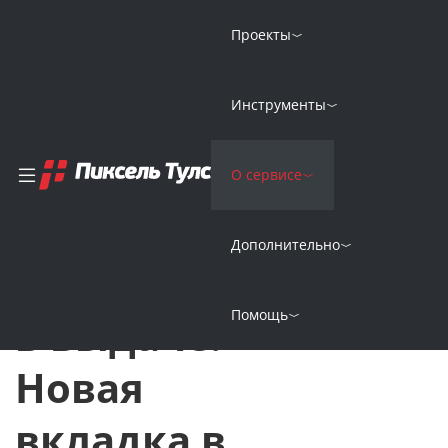
Проекты
Главная
Новости
Инструменты
Все конкуренты вашего сайта в выдаче! Новая вкладка в «Мо
Все
О сервисе
08 Апреля 2020
конкуренты
Дополнительно
вашего сайта
Помощь
в выдаче!
Новая
вкладка в