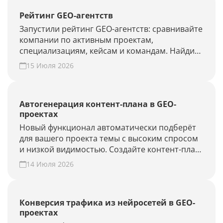
Рейтинг GEO-агентств
Запустили рейтинг GEO-агентств: сравнивайте
компании по активным проектам,
специализациям, кейсам и командам. Найдите
подрядчика для продвижения в ChatGPT,
15 Июля 2026
Алисе AI и Perplexity или добавьте своё
агентство.
Автогенерация контент-плана в GEO-
проектах
Новый функционал автоматически подберёт
для вашего проекта темы с высоким спросом
и низкой видимостью. Создайте контент-план
за несколько минут и повысьте присутствие
14 Июля 2026
вашего бренда и сайта в ответах нейросетей.
Конверсия трафика из нейросетей в GEO-
проектах