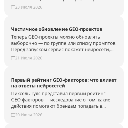
влияют на видимость бренда в AI-ответах.
23 Июля 2026
Частичное обновление GEO-проектов
Теперь GEO-проекты можно обновлять
выборочно — по группе или списку промптов.
Перед запуском сервис покажет нейросети,
объём проверки и расход лимитов. Проверьте
21 Июля 2026
новые запросы или результат GEO-работ без
полного апдейта.
Первый рейтинг GEO-факторов: что влияет
на ответы нейросетей
Пиксель Тулс представил первый рейтинг
GEO-факторов — исследование о том, какие
действия помогают брендам попадать в
ответы нейросетей.
20 Июля 2026