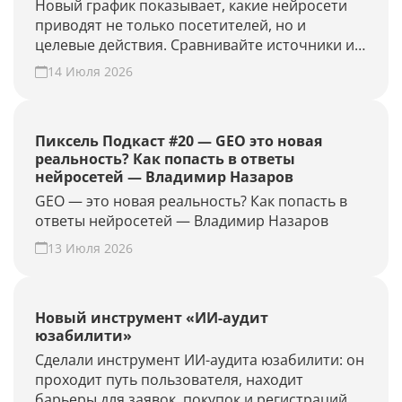
Новый график показывает, какие нейросети
приводят не только посетителей, но и
целевые действия. Сравнивайте источники и
периоды, находите точки роста. Создайте
14 Июля 2026
GEO-проект и проверьте конверсию своего
сайта из нейросетей.
Пиксель Подкаст #20 — GEO это новая
реальность? Как попасть в ответы
нейросетей — Владимир Назаров
GEO — это новая реальность? Как попасть в
ответы нейросетей — Владимир Назаров
13 Июля 2026
Новый инструмент «ИИ-аудит
юзабилити»
Сделали инструмент ИИ-аудита юзабилити: он
проходит путь пользователя, находит
барьеры для заявок, покупок и регистраций, и