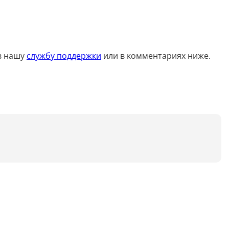
Анализ таблиц
Сравнительный анализ
Анализ диаграммы
 в нашу
службу поддержки
или в комментариях ниже.
Идеи для рисования
Идеи для фэнтези
Идеи
Определить болезнь растения по фото
Описать картинку
Распознать рукописный текст
Определить объект на фото