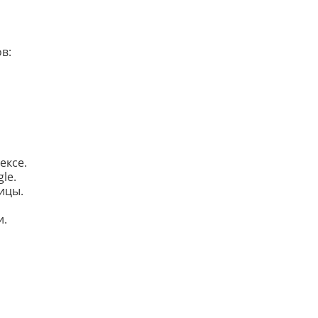
в:
ексе.
le.
ицы.
и.