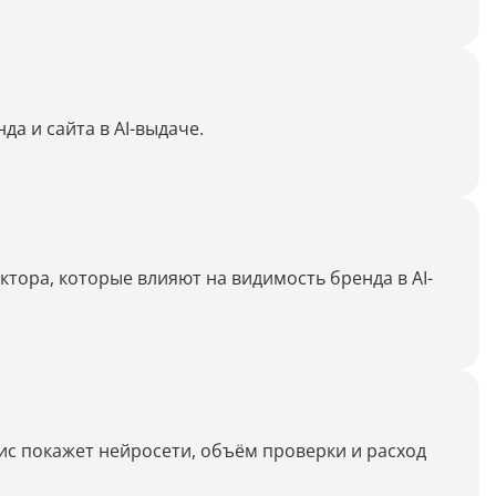
Дипломная работа
Список литературы
Конспект
а и сайта в AI-выдаче.
Меню
Cостав косметики
План тренировок
тора, которые влияют на видимость бренда в AI-
Рецепт
Решение теста по фото
Информатика
ис покажет нейросети, объём проверки и расход