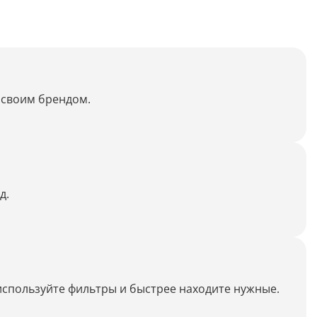
Распознать текст с картинки
Проанализировать изображение
Описать внешность человека на фото
Определить шрифт по фото
о своим брендом.
Найти место по фото
Перевести текст с фото
Определить птицу по фото
Определить гриб по фото
д.
Определение типа лица по фото
Тест
используйте фильтры и быстрее находите нужные.
Курсовая