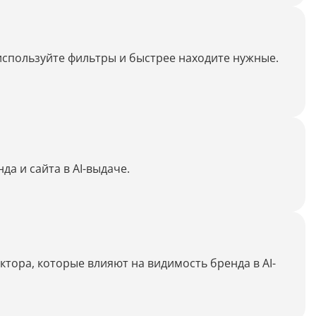
Дипломная работа
Список литературы
используйте фильтры и быстрее находите нужные.
Конспект
Меню
Cостав косметики
План тренировок
а и сайта в AI-выдаче.
Рецепт
Решение теста по фото
тора, которые влияют на видимость бренда в AI-
Информатика