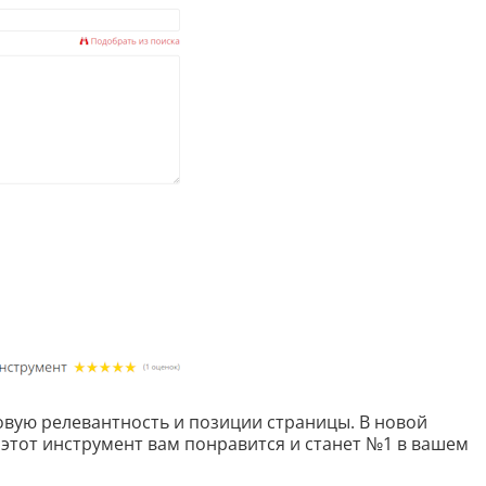
Скрипты
Генератор html-кода
Редактирование
Разбить текст
Сравнить два текста
Должностная инструкция
Регламенты
Вакансия
Бизнес-процессы
овую релевантность и позиции страницы. В новой
 этот инструмент вам понравится и станет №1 в вашем
Инструкция