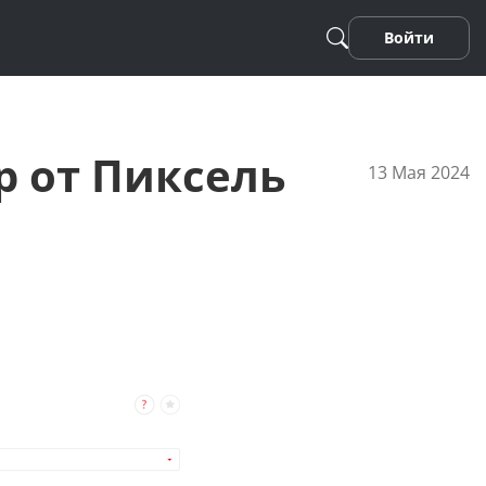
Войти
р от Пиксель
13 Мая 2024
Песня
Стихотворение
Фанфики