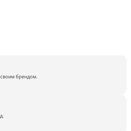
Распознать текст с картинки
Проанализировать изображение
Описать внешность человека на фото
Определить шрифт по фото
Найти место по фото
Перевести текст с фото
Определить птицу по фото
о своим брендом.
Определить гриб по фото
Определение типа лица по фото
Тест
д.
Курсовая