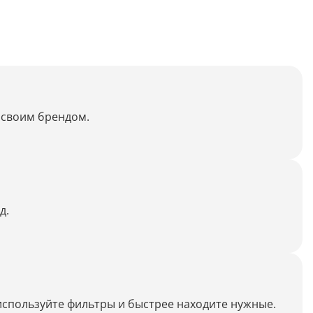
Анализ таблиц
Сравнительный анализ
Анализ диаграммы
Идеи для рисования
о своим брендом.
Идеи для фэнтези
Идеи
д.
Определить болезнь растения по фото
Описать картинку
Распознать рукописный текст
Определить объект на фото
используйте фильтры и быстрее находите нужные.