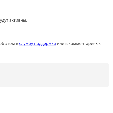
Досудебная претензия
удут активны.
Описание видео
Выступление
об этом в
службу поддержки
или в комментариях к
Описание компании
Объявление для авито
Анализ данных
Анализ научных статей
Анализ произведения
Анализ сайта