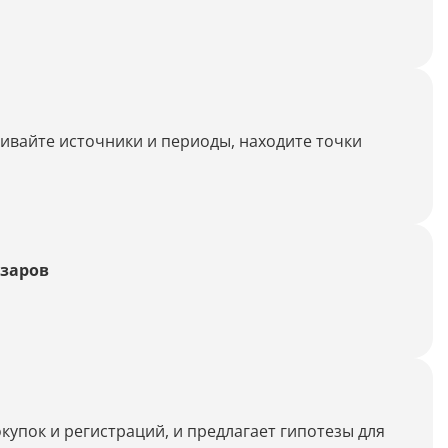
Генерация контента с помощью
нейросети
нивайте источники и периоды, находите точки
азаров
купок и регистраций, и предлагает гипотезы для