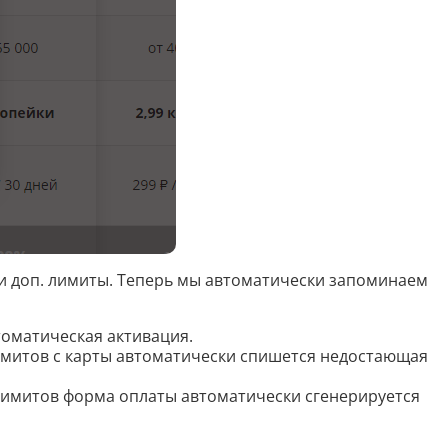
Скрипты
Генератор html-кода
Редактирование
Разбить текст
Сравнить два текста
Должностная инструкция
ли доп. лимиты. Теперь мы автоматически запоминаем
Регламенты
томатическая активация.
Вакансия
лимитов с карты автоматически спишется недостающая
Бизнес-процессы
. лимитов форма оплаты автоматически сгенерируется
Инструкция