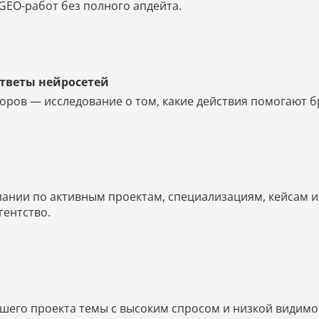
GEO-работ без полного апдейта.
ответы нейросетей
оров — исследование о том, какие действия помогают б
мпании по активным проектам, специализациям, кейсам 
агентство.
его проекта темы с высоким спросом и низкой видимос