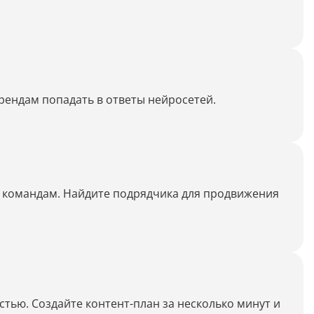
Дипломная работа
Список литературы
Конспект
рендам попадать в ответы нейросетей.
Меню
Cостав косметики
План тренировок
Рецепт
и командам. Найдите подрядчика для продвижения
Решение теста по фото
Информатика
тью. Создайте контент-план за несколько минут и