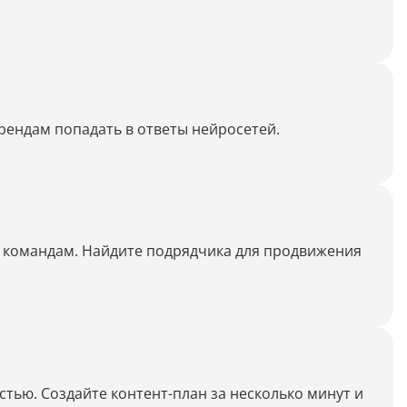
Дипломная работа
Список литературы
Конспект
рендам попадать в ответы нейросетей.
Меню
Cостав косметики
План тренировок
Рецепт
и командам. Найдите подрядчика для продвижения
Решение теста по фото
Информатика
тью. Создайте контент-план за несколько минут и