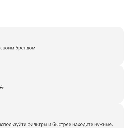
Анализ таблиц
Сравнительный анализ
Анализ диаграммы
Идеи для рисования
о своим брендом.
Идеи для фэнтези
Идеи
д.
Определить болезнь растения по фото
Описать картинку
Распознать рукописный текст
Определить объект на фото
используйте фильтры и быстрее находите нужные.