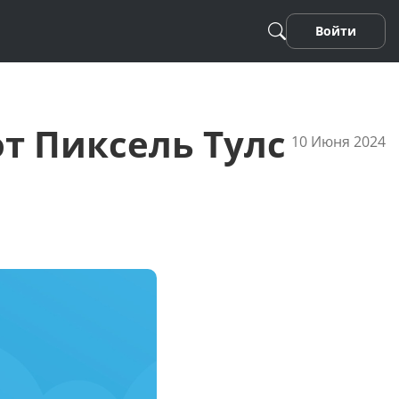
Войти
т Пиксель Тулс
10 Июня 2024
Песня
Стихотворение
Фанфики