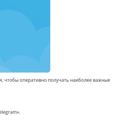
Скрипты
Генератор html-кода
Редактирование
Разбить текст
Сравнить два текста
Должностная инструкция
ся, чтобы оперативно получать наиболее важные
Регламенты
Вакансия
Бизнес-процессы
elegram».
Инструкция