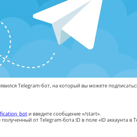
оявился Telegram-бот, на который вы можете подписать
fication_bot
и введите сообщение «/start».
 полученный от Telegram-бота ID в поле «ID аккаунта в T