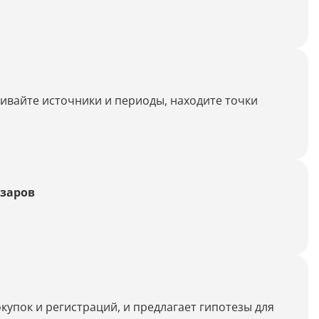
Генерация контента с помощью
нейросети
нивайте источники и периоды, находите точки
азаров
купок и регистраций, и предлагает гипотезы для