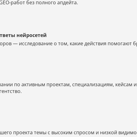
GEO-работ без полного апдейта.
ответы нейросетей
оров — исследование о том, какие действия помогают б
мпании по активным проектам, специализациям, кейсам 
агентство.
его проекта темы с высоким спросом и низкой видимос