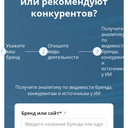
или рекомендуют
в
запросам
Leonardo
и
Яндекс
и
AI.
дату
конкурентов?
и
входит
Просто
кэша
Google.
ли
введите
страницы
Получение
ваш
описание
в
Получите
списка
сайт
и
Яндексе
аналитику
URL
в их
искусственный
по
в
источники.
интеллект
Укажите
Опишите
видимости
ТОПе
(ИИ)
ваш
виды
бренда,
бренд
деятельности
конкурента
с
создаст
и
выбором
красивое
источника
региона
и
у ИИ
по
уникальное
заданной
изображение.
Получите аналитику по видимости бренда,
глубине
конкурентам и источникам у ИИ
проверки
Бренд или сайт*