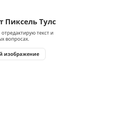
Дипломная работа
Список литературы
т Пиксель Тулс
Конспект
 отредактирую текст и
ых вопросах.
Меню
й изображение
Cостав косметики
План тренировок
Рецепт
Решение теста по фото
Информатика