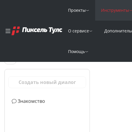
Проекты
Инструменты
О сервисе
Дополнитель
ИИ-чат-бот (с
диалогами)
Помощь
Создать новый диалог
Знакомство