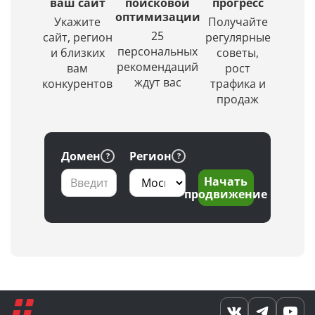
выбором
красивое
ваш сайт
поисковой
прогресс
региона
оптимизации
и
Укажите
Получайте
по
уникальное
25
сайт, регион
регулярные
заданной
изображение.
персональных
и близких
советы,
глубине
рекомендаций
вам
рост
проверки
ждут вас
конкурентов
трафика и
продаж
Домен
Регион
Начать
продвижение