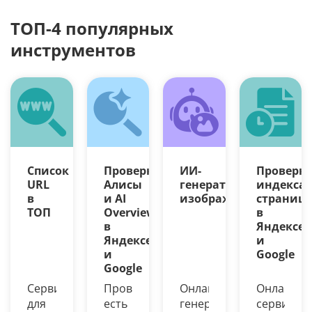
ТОП-4 популярных
инструментов
Список
Проверка
ИИ-
Проверк
URL
Алисы
генератор
индекса
в
и AI
изображений
страниц
ТОП
Overview
в
в
Яндексе
Яндексе
и
и
Google
Google
Сервис
Проверьте,
Онлайн-
Онлайн-
для
есть
генерация
сервис