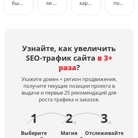
быстрой
ли в
картинок
поможет
выгрузки
Яндексе
из
узнать
ТОП-10
(Алисе)
текста
возраст
до
и
на
сайта
ТОП-200
Google
русском
(домена)
сайтов
(AI
языке
в
по
Overview)
нейросетями
днях,
Узнайте, как увеличить
заданным
ИИ‑ответы
Midjourney,
дату
SEO‑трафик сайта
в 3+
поисковым
по
Dall-
первой
запросам
вашим
E 3,
индексац
раза
?
в
запросам
Leonardo
и
Яндекс
и
AI.
дату
Укажите домен + регион продвижения,
и
входит
Просто
кэша
получите текущие позиции проекта в
Google.
ли
введите
страницы
выдаче и первые 25 рекомендаций для
Получение
ваш
описание
в
роста трафика и заказов.
списка
сайт
и
Яндексе
URL
в их
искусственный
1
2
3
в
источники.
интеллект
ТОПе
(ИИ)
с
создаст
Выберите
Магия
Отслеживайте