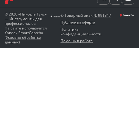
© 2026 «Пиксель Тулс»
© Товарный знак
№ 991317
— Инструменты для
Публичная оферта
профессионалов
На сайте используется
Политика
Yandex SmartCaptcha
конфиденциальности
(
Условия обработки
Помощь в работе
данных
)