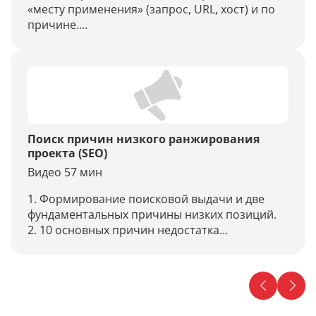
«месту применения» (запрос, URL, хост) и по
причине.
2. Санкции или низкие значения факторов
(недостаток релевантности), как понять?
3. 7 санкций, которые встречаются чаще
всего: диагностика, снятие, «профилактика».
4. Памятка по частым санкциям и блок-схема
диагностики проблем в ранжировании
проекта.
Поиск причин низкого ранжирования
проекта (SEO)
Видео 57 мин
1. Формирование поисковой выдачи и две
фундаментальных причины низких позиций.
2. 10 основных причин недостатка
релевантности: определение, улучшение
ситуации.