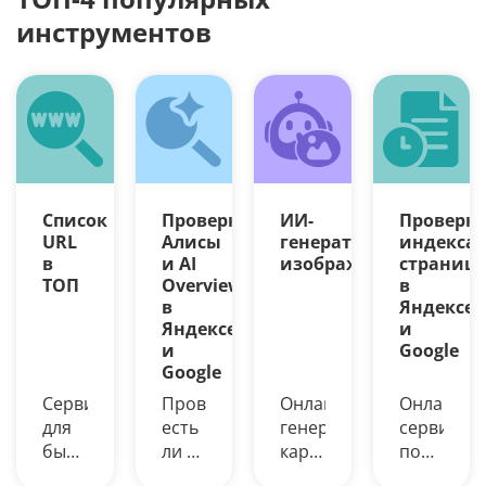
инструментов
Список
Проверка
ИИ-
Проверк
URL
Алисы
генератор
индекса
в
и AI
изображений
страниц
ТОП
Overview
в
в
Яндексе
Яндексе
и
и
Google
Google
Сервис
Проверьте,
Онлайн-
Онлайн-
для
есть
генерация
сервис
быстрой
ли в
картинок
поможет
выгрузки
Яндексе
из
узнать