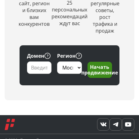
по
уникальное
25
сайт, регион
регулярные
заданной
изображение.
персональных
и близких
советы,
глубине
рекомендаций
вам
рост
проверки
ждут вас
конкурентов
трафика и
продаж
Домен
Регион
Начать
продвижение