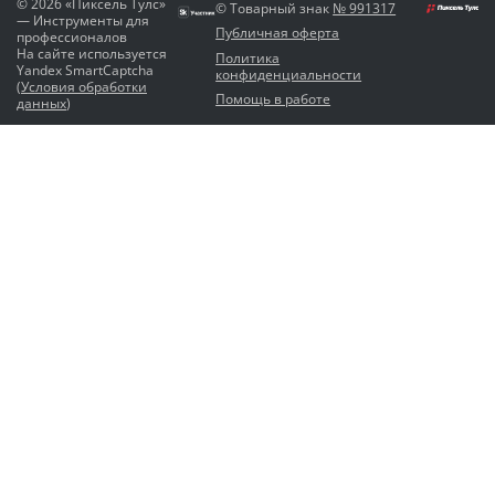
© 2026 «Пиксель Тулс»
© Товарный знак
№ 991317
— Инструменты для
Публичная оферта
профессионалов
На сайте используется
Политика
Yandex SmartCaptcha
конфиденциальности
(
Условия обработки
Помощь в работе
данных
)