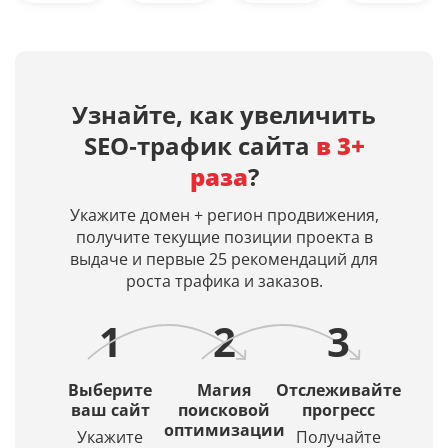
ТОП-10
(Алисе)
текста
возраст
до
и
на
сайта
ТОП-200
Google
русском
(домена)
сайтов
(AI
языке
в
по
Overview)
нейросетями
днях,
Узнайте, как увеличить
заданным
ИИ‑ответы
Midjourney,
дату
SEO‑трафик сайта
в 3+
поисковым
по
Dall-
первой
запросам
вашим
E 3,
индексац
раза
?
в
запросам
Leonardo
и
Яндекс
и
AI.
дату
Укажите домен + регион продвижения,
и
входит
Просто
кэша
получите текущие позиции проекта в
Google.
ли
введите
страницы
выдаче и первые 25 рекомендаций для
Получение
ваш
описание
в
роста трафика и заказов.
списка
сайт
и
Яндексе
URL
в их
искусственный
1
2
3
в
источники.
интеллект
ТОПе
(ИИ)
с
создаст
Выберите
Магия
Отслеживайте
выбором
красивое
ваш сайт
поисковой
прогресс
региона
оптимизации
и
Укажите
Получайте