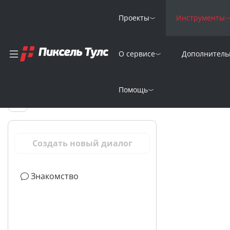
Проекты
Инструменты
О сервисе
Дополнитель
ИИ-чат-бот (с
диалогами)
Помощь
Создать новый диалог
Знакомство